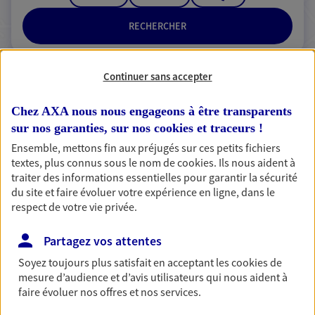
RECHERCHER
Continuer sans accepter
2 résultats correspondent à votre
Chez AXA nous nous engageons à être transparents
recherche
Passer les
sur nos garanties, sur nos
cookies et traceurs
!
résultats
Ensemble, mettons fin aux préjugés sur ces petits fichiers
textes, plus connus sous le nom de
cookies
. Ils nous aident à
Liste
Carte
traiter des informations essentielles pour garantir la sécurité
du site et faire évoluer votre expérience en ligne, dans le
respect de votre vie privée.
Valencourt Laurence Et
Partagez vos attentes
Thierry
Soyez toujours plus satisfait en acceptant les
cookies
de
mesure d’audience et d’avis utilisateurs qui nous aident à
Agents Généraux d'assurance exclusif AXA
faire évoluer nos offres et nos services.
France