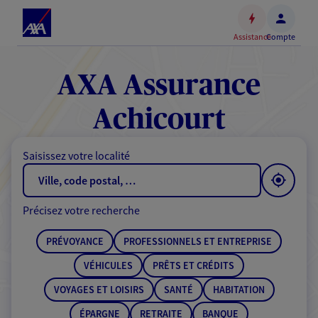
Espace
client
Assistance
Compte
Accéder
au
contenu
AXA Assurance
principal
Accéder
Achicourt
au
pied
Saisissez votre localité
de
page
Précisez votre recherche
PRÉVOYANCE
PROFESSIONNELS ET ENTREPRISE
VÉHICULES
PRÊTS ET CRÉDITS
VOYAGES ET LOISIRS
SANTÉ
HABITATION
ÉPARGNE
RETRAITE
BANQUE