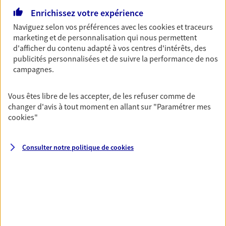
112 Rue Raoul Briquet, 62217 Achicourt
Horaires :
Ouvert
Enrichissez votre expérience
de 09:00 à 12:30
puis de 13:30 à 18:00
Naviguez selon vos préférences avec les
cookies et traceurs
marketing et de personnalisation qui nous permettent
d'afficher du contenu adapté à vos centres d'intérêts, des
03 21 60 62 62
publicités personnalisées et de suivre la performance de nos
campagnes.
NOUS CONTACTER
Vous êtes libre de les accepter, de les refuser comme de
PRENDRE RENDEZ-VOUS
changer d'avis à tout moment en allant sur
"Paramétrer mes
cookies
"
VOIR NOTRE SITE WEB
N° Orias * (orias.fr) : EI VALENCOURT LAURENCE (07031788); EI
Consulter notre politique de
cookies
VALENCOURT THIERRY (08040538)
Celine Theodore
Conseiller AXA Epargne et Protection