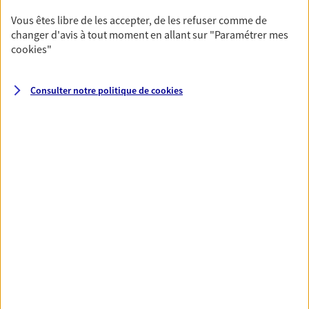
Horaires :
Fermé
Vous êtes libre de les accepter, de les refuser comme de
Ouvre demain à 14:00
changer d'avis à tout moment en allant sur
"Paramétrer mes
cookies
"
03 21 38 46 09
Consulter notre politique de
cookies
NOUS CONTACTER
PRENDRE RENDEZ-VOUS
VOIR NOTRE SITE WEB
N° Orias * (orias.fr) : 07014322
Samuel Demarthe
Agent Général d'assurance exclusif AXA
France
21 Place De L Esplanade, 62500 St Omer