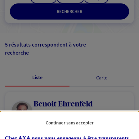
RECHERCHER
5 résultats correspondent à votre
recherche
Passer les
résultats
Liste
Carte
Benoit Ehrenfeld
Agent Général d'assurance exclusif AXA
France
Continuer sans accepter
24 Rue Carnot, 62500 St Omer
Horaires :
Fermé
Chez AXA nous nous engageons à être transparents