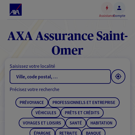
Espace
client
Assistance
Compte
Accéder
au
contenu
AXA Assurance Saint-
principal
Accéder
Omer
au
pied
Saisissez votre localité
de
page
Précisez votre recherche
PRÉVOYANCE
PROFESSIONNELS ET ENTREPRISE
VÉHICULES
PRÊTS ET CRÉDITS
VOYAGES ET LOISIRS
SANTÉ
HABITATION
ÉPARGNE
RETRAITE
BANQUE