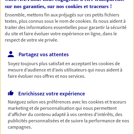
Ouvre demain à 09:00
sur nos garanties, sur nos
cookies et traceurs
!
Ensemble, mettons fin aux préjugés sur ces petits fichiers
textes, plus connus sous le nom de
cookies
. Ils nous aident à
03 21 88 67 30
traiter des informations essentielles pour garantir la sécurité
du site et faire évoluer votre expérience en ligne, dans le
NOUS CONTACTER
respect de votre vie privée.
PRENDRE RENDEZ-VOUS
Partagez vos attentes
Soyez toujours plus satisfait en acceptant les
cookies
de
VOIR NOTRE SITE WEB
mesure d’audience et d’avis utilisateurs qui nous aident à
faire évoluer nos offres et nos services.
N° Orias * (orias.fr) : 11059354
Enrichissez votre expérience
Naviguez selon vos préférences avec les
cookies et traceurs
Frederic Matta
marketing et de personnalisation qui nous permettent
Agent Général d'assurance exclusif AXA
d'afficher du contenu adapté à vos centres d'intérêts, des
publicités personnalisées et de suivre la performance de nos
France
campagnes.
90 Rue De Dunkerque, 62500 St Omer