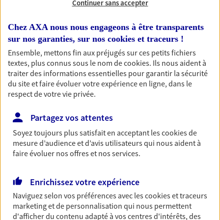
Continuer sans accepter
RECHERCHER
Chez AXA nous nous engageons à être transparents
sur nos garanties, sur nos
cookies et traceurs
!
Ensemble, mettons fin aux préjugés sur ces petits fichiers
textes, plus connus sous le nom de
cookies
. Ils nous aident à
1 résultat correspond à votre
traiter des informations essentielles pour garantir la sécurité
recherche
du site et faire évoluer votre expérience en ligne, dans le
Passer les
respect de votre vie privée.
résultats
Partagez vos attentes
Liste
Carte
Soyez toujours plus satisfait en acceptant les
cookies
de
mesure d’audience et d’avis utilisateurs qui nous aident à
faire évoluer nos offres et nos services.
Anthony Picquart
Enrichissez votre expérience
Conseiller AXA Epargne et Protection
Naviguez selon vos préférences avec les
cookies et traceurs
62510 Arques
marketing et de personnalisation qui nous permettent
d'afficher du contenu adapté à vos centres d'intérêts, des