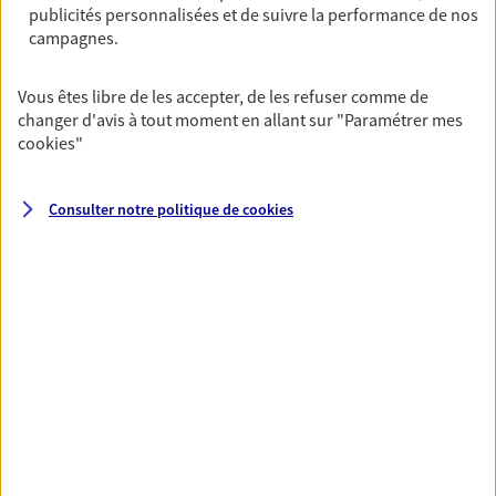
publicités personnalisées et de suivre la performance de nos
06 76 90 40 67
campagnes.
NOUS CONTACTER
Vous êtes libre de les accepter, de les refuser comme de
changer d'avis à tout moment en allant sur
"Paramétrer mes
VOIR NOTRE SITE WEB
cookies
"
Consulter notre politique de
cookies
VOIR PLUS
AXA, toujours proche de
vous