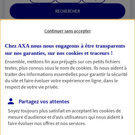
RECHERCHER
Continuer sans accepter
2 résultats correspondent à votre
Chez AXA nous nous engageons à être transparents
recherche
sur nos garanties, sur nos
cookies et traceurs
!
Passer les
résultats
Ensemble, mettons fin aux préjugés sur ces petits fichiers
textes, plus connus sous le nom de
cookies
. Ils nous aident à
traiter des informations essentielles pour garantir la sécurité
Liste
Carte
du site et faire évoluer votre expérience en ligne, dans le
respect de votre vie privée.
Bertilla Brenet
Partagez vos attentes
Mandataire d'Assurance AXA Epargne et
Soyez toujours plus satisfait en acceptant les
cookies
de
mesure d’audience et d’avis utilisateurs qui nous aident à
Protection
faire évoluer nos offres et nos services.
62260 Auchel