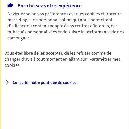
Enrichissez votre expérience
06 62 23 32 85
Naviguez selon vos préférences avec les
cookies et traceurs
marketing et de personnalisation qui nous permettent
NOUS CONTACTER
d'afficher du contenu adapté à vos centres d'intérêts, des
publicités personnalisées et de suivre la performance de nos
VOIR NOTRE SITE WEB
campagnes.
N° Orias * (orias.fr) : 21007999
Vous êtes libre de les accepter, de les refuser comme de
changer d'avis à tout moment en allant sur
"Paramétrer mes
cookies
"
Eirl Colin David
Consulter notre politique de
cookies
Agent Général d'assurance exclusif AXA
France
11 Place Jules Guesde, 62260 Auchel
Horaires :
Fermé
Ouvre demain à 09:00
03 21 27 03 60