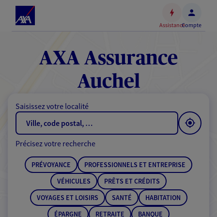
Espace
client
Assistance
Compte
Accéder
au
contenu
AXA Assurance
principal
Accéder
Auchel
au
pied
Saisissez votre localité
de
page
Précisez votre recherche
PRÉVOYANCE
PROFESSIONNELS ET ENTREPRISE
VÉHICULES
PRÊTS ET CRÉDITS
VOYAGES ET LOISIRS
SANTÉ
HABITATION
ÉPARGNE
RETRAITE
BANQUE