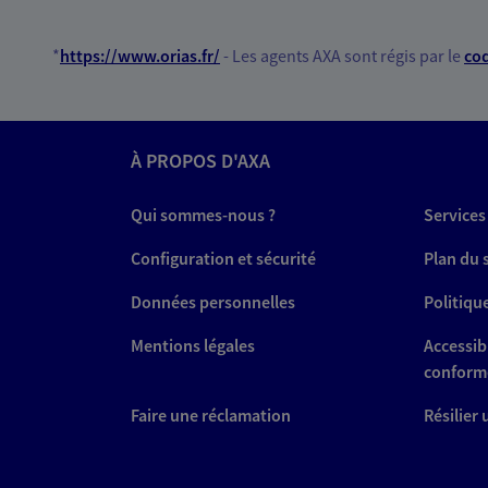
*
https://www.orias.fr/
- Les agents AXA sont régis par le
cod
À PROPOS D'AXA
Qui sommes-nous ?
Services
Configuration et sécurité
Plan du 
Données personnelles
Politiqu
Mentions légales
Accessibi
conform
Faire une réclamation
Résilier