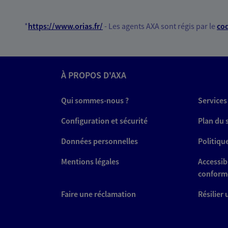
*
https://www.orias.fr/
- Les agents AXA sont régis par le
cod
À PROPOS D'AXA
Qui sommes-nous ?
Services
Configuration et sécurité
Plan du 
Données personnelles
Politiqu
Mentions légales
Accessibi
conform
Faire une réclamation
Résilier