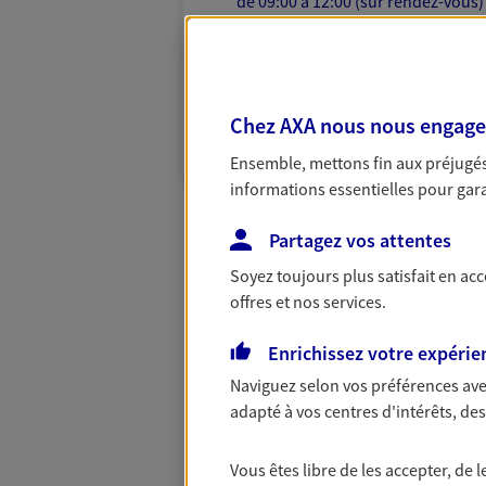
de 09:00 à 12:00 (sur rendez-vous)
03 21 74 50 87
VOIR NOTRE S
Chez AXA nous nous engageon
N° Orias * (orias.fr) : 14003845
Ensemble, mettons fin aux préjugés 
informations essentielles pour garan
Partagez vos attentes
Soyez toujours plus satisfait en ac
offres et nos services.
Enrichissez votre expérie
Naviguez selon vos préférences ave
adapté à vos centres d'intérêts, d
Vous êtes libre de les accepter, de