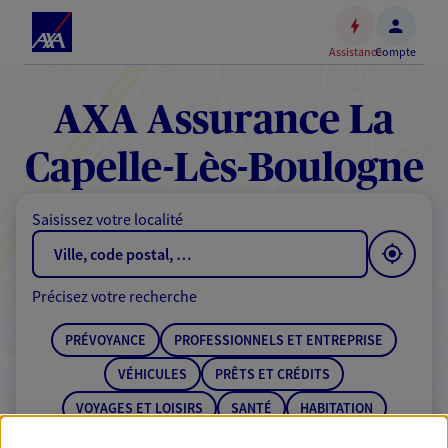
Espace
client
Assistance
Compte
Accéder
au
contenu
AXA Assurance La
principal
Accéder
Capelle-Lès-Boulogne
au
pied
Saisissez votre localité
de
page
Précisez votre recherche
PRÉVOYANCE
PROFESSIONNELS ET ENTREPRISE
VÉHICULES
PRÊTS ET CRÉDITS
VOYAGES ET LOISIRS
SANTÉ
HABITATION
ÉPARGNE
RETRAITE
BANQUE