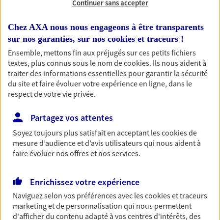
Continuer sans accepter
RECHERCHER
Chez AXA nous nous engageons à être transparents
sur nos garanties, sur nos
cookies et traceurs
!
Ensemble, mettons fin aux préjugés sur ces petits fichiers
textes, plus connus sous le nom de
cookies
. Ils nous aident à
1 résultat correspond à votre
traiter des informations essentielles pour garantir la sécurité
recherche
du site et faire évoluer votre expérience en ligne, dans le
Passer les
respect de votre vie privée.
résultats
Partagez vos attentes
Liste
Carte
Soyez toujours plus satisfait en acceptant les
cookies
de
mesure d’audience et d’avis utilisateurs qui nous aident à
faire évoluer nos offres et nos services.
Herve Malfoy
Enrichissez votre expérience
Conseiller AXA Epargne et Protection
Naviguez selon vos préférences avec les
cookies et traceurs
62360 La Capelle Les Boulogne
marketing et de personnalisation qui nous permettent
d'afficher du contenu adapté à vos centres d'intérêts, des