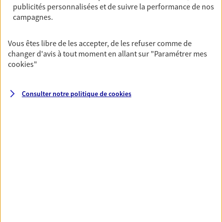
publicités personnalisées et de suivre la performance de nos
06 09 60 31 15
campagnes.
NOUS CONTACTER
Vous êtes libre de les accepter, de les refuser comme de
changer d'avis à tout moment en allant sur
"Paramétrer mes
VOIR NOTRE SITE WEB
cookies
"
Consulter notre politique de
cookies
VOIR PLUS
AXA, toujours proche de
vous