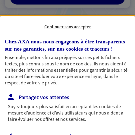
Continuer sans accepter
2 résultats correspondent à votre
recherche
Passer les
Chez AXA nous nous engageons à être transparents
résultats
sur nos garanties, sur nos
cookies et traceurs
!
Ensemble, mettons fin aux préjugés sur ces petits fichiers
Liste
Carte
textes, plus connus sous le nom de
cookies
. Ils nous aident à
traiter des informations essentielles pour garantir la sécurité
du site et faire évoluer votre expérience en ligne, dans le
respect de votre vie privée.
Christophe Tancrez
Agent Général d'assurance exclusif AXA
Partagez vos attentes
France
Soyez toujours plus satisfait en acceptant les
cookies
de
118 Rue J.b. Defernez, 62802 Lievin Cedex
mesure d’audience et d’avis utilisateurs qui nous aident à
Horaires :
Fermé
faire évoluer nos offres et nos services.
Ouvre à 09:00