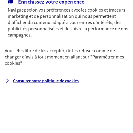
Enrichissez votre expérience
03 21 44 11 11
Naviguez selon vos préférences avec les
cookies et traceurs
marketing et de personnalisation qui nous permettent
d'afficher du contenu adapté à vos centres d'intérêts, des
NOUS CONTACTER
publicités personnalisées et de suivre la performance de nos
campagnes.
PRENDRE RENDEZ-VOUS
VOIR NOTRE SITE WEB
Vous êtes libre de les accepter, de les refuser comme de
changer d'avis à tout moment en allant sur
"Paramétrer mes
N° Orias * (orias.fr) : 16005954
cookies
"
Consulter notre politique de
cookies
Catherine Prudhomme
Conseiller AXA Epargne et Protection
62800 Lievin
06 82 62 75 73