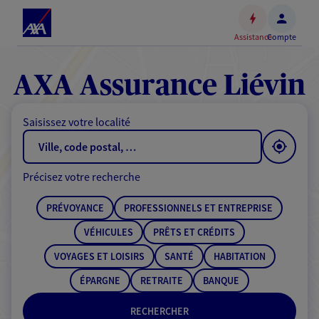
Espace
client
Assistance
Compte
Accéder
au
contenu
AXA Assurance Liévin
principal
Accéder
Saisissez votre localité
au
pied
de
Précisez votre recherche
page
PRÉVOYANCE
PROFESSIONNELS ET ENTREPRISE
VÉHICULES
PRÊTS ET CRÉDITS
VOYAGES ET LOISIRS
SANTÉ
HABITATION
ÉPARGNE
RETRAITE
BANQUE
RECHERCHER