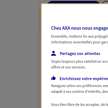
03 21 55 06 45
VOIR NOTRE S
Chez AXA nous nous engageon
N° Orias * (orias.fr) : 21004141
Ensemble, mettons fin aux préjugés 
informations essentielles pour garan
Partagez vos attentes
Soyez toujours plus satisfait en ac
offres et nos services.
Enrichissez votre expérie
Naviguez selon vos préférences ave
adapté à vos centres d'intérêts, d
Vous êtes libre de les accepter, de