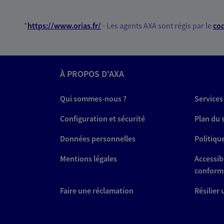
*
https://www.orias.fr/
- Les agents AXA sont régis par le
cod
À PROPOS D'AXA
Qui sommes-nous ?
Services
Configuration et sécurité
Plan du 
Données personnelles
Politiqu
Mentions légales
Accessibi
conform
Faire une réclamation
Résilier