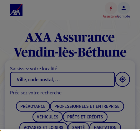
Espace
client
Assistance
Compte
Accéder
au
contenu
AXA Assurance
principal
Accéder
Vendin-lès-Béthune
au
pied
Saisissez votre localité
de
page
Précisez votre recherche
PRÉVOYANCE
PROFESSIONNELS ET ENTREPRISE
VÉHICULES
PRÊTS ET CRÉDITS
VOYAGES ET LOISIRS
SANTÉ
HABITATION
ÉPARGNE
RETRAITE
BANQUE