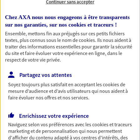
Continuer sans accepter
RECHERCHER
Chez AXA nous nous engageons à être transparents
sur nos garanties, sur nos
cookies et traceurs
!
Ensemble, mettons fin aux préjugés sur ces petits fichiers
textes, plus connus sous le nom de
cookies
. Ils nous aident à
1 résultat correspond à votre
traiter des informations essentielles pour garantir la sécurité
recherche
du site et faire évoluer votre expérience en ligne, dans le
Passer les
respect de votre vie privée.
résultats
Partagez vos attentes
Liste
Carte
Soyez toujours plus satisfait en acceptant les
cookies
de
mesure d’audience et d’avis utilisateurs qui nous aident à
faire évoluer nos offres et nos services.
Mathilde Campagne
Enrichissez votre expérience
Conseiller AXA Epargne et Protection
Naviguez selon vos préférences avec les
cookies et traceurs
62232 Vendin Les Bethune
marketing et de personnalisation qui nous permettent
d'afficher du contenu adapté à vos centres d'intérêts, des