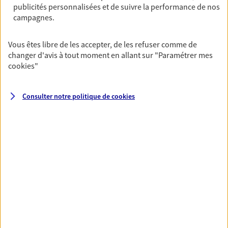
publicités personnalisées et de suivre la performance de nos
06 20 75 94 58
campagnes.
NOUS CONTACTER
Vous êtes libre de les accepter, de les refuser comme de
changer d'avis à tout moment en allant sur
"Paramétrer mes
VOIR NOTRE SITE WEB
cookies
"
Consulter notre politique de
cookies
VOIR PLUS
AXA, toujours proche de
vous