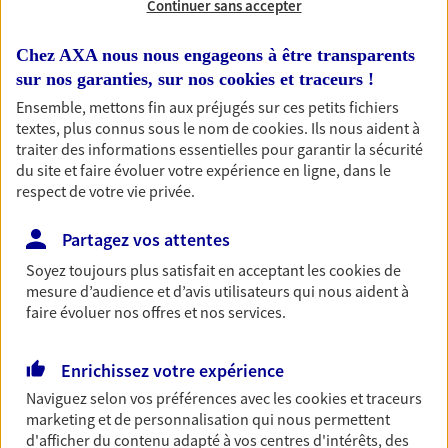
Continuer sans accepter
RECHERCHER
Chez AXA nous nous engageons à être transparents
sur nos garanties, sur nos
cookies et traceurs
!
Ensemble, mettons fin aux préjugés sur ces petits fichiers
textes, plus connus sous le nom de
cookies
. Ils nous aident à
1 résultat correspond à votre
traiter des informations essentielles pour garantir la sécurité
recherche
du site et faire évoluer votre expérience en ligne, dans le
Passer les
respect de votre vie privée.
résultats
Partagez vos attentes
Liste
Carte
Soyez toujours plus satisfait en acceptant les
cookies
de
mesure d’audience et d’avis utilisateurs qui nous aident à
faire évoluer nos offres et nos services.
Vaiana Bensoussan
Enrichissez votre expérience
Conseiller AXA Epargne et Protection
Naviguez selon vos préférences avec les
cookies et traceurs
91140 Villejust
marketing et de personnalisation qui nous permettent
d'afficher du contenu adapté à vos centres d'intérêts, des