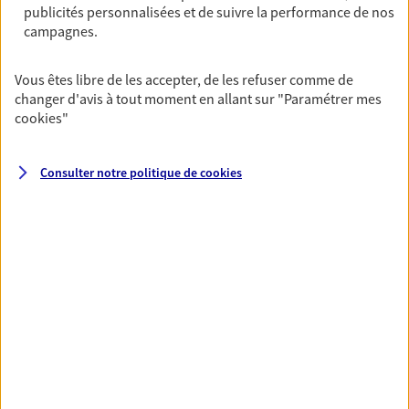
publicités personnalisées et de suivre la performance de nos
06 60 09 50 97
campagnes.
NOUS CONTACTER
Vous êtes libre de les accepter, de les refuser comme de
changer d'avis à tout moment en allant sur
"Paramétrer mes
VOIR NOTRE SITE WEB
cookies
"
Consulter notre politique de
cookies
VOIR PLUS
AXA, toujours proche de
vous