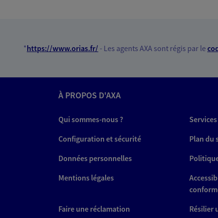
*
https://www.orias.fr/
- Les agents AXA sont régis par le
cod
À PROPOS D'AXA
Qui sommes-nous ?
Services
Configuration et sécurité
Plan du 
Données personnelles
Politiqu
Mentions légales
Accessibi
conform
Faire une réclamation
Résilier