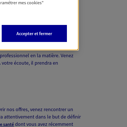
 expérience et au nombre de véhicules
aramétrer mes
cookies
"
otre assurance voiture.
Accepter et fermer
ose la meilleure offre du marché. En
 professionnel en la matière. Venez
À votre écoute, il prendra en
r nos offres, venez rencontrer un
a attentivement dans le but de définir
dont vous avez récemment
e santé