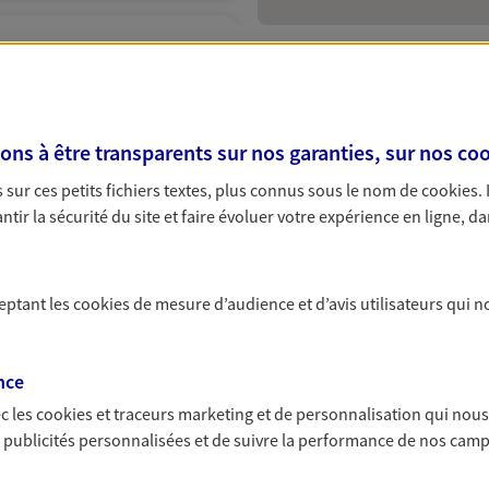
 exclusif AXA Prévoyance &
y
s à être transparents sur nos garanties, sur nos
coo
offres d'assurance AXA 
sur ces petits fichiers textes, plus connus sous le nom de
cookies
.
tir la sécurité du site et faire évoluer votre expérience en ligne, da
 adaptée à vous besoin et proche de votre maison ? Que vou
NOUS CONTACTER
artement ou une complémentaire santé, les agences AXA à 
e des alternatives clé en main et personnalisées à vos pla
ITE WEB
ceptant les
cookies
de mesure d’audience et d’avis utilisateurs qui n
ntony
nce
c les
cookies et traceurs
marketing et de personnalisation qui nous
iture à Antony ? AXA vous propose une solution sur mesure
es publicités personnalisées et de suivre la performance de nos cam
nger avec notre conseiller. Vous pouvez également réaliser
 exclusif AXA Prévoyance &