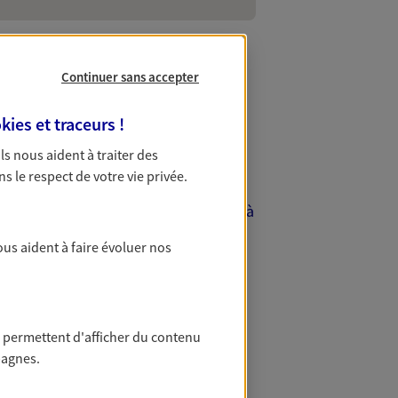
Continuer sans accepter
kies et traceurs
!
à Antony
 Ils nous aident à traiter des
ns le respect de votre vie privée.
s souhaitiez souscrire à une
Antony sauront vous informer. Grâce à
ns.
ous aident à faire évoluer nos
 permettent d'afficher du contenu
. Venez en agence pour établir votre
pagnes.
 facilement et rapidement votre
devis