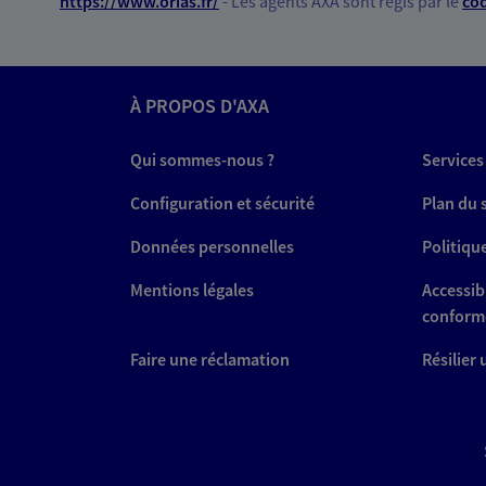
*
https://www.orias.fr/
- Les agents AXA sont régis par le
cod
À PROPOS D'AXA
Qui sommes-nous ?
Services
Configuration et sécurité
Plan du 
Données personnelles
Politiqu
Mentions légales
Accessibi
conform
Faire une réclamation
Résilier