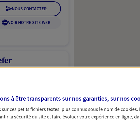
NOUS CONTACTER
VOIR NOTRE SITE WEB
efer
 exclusif AXA Prévoyance &
rt
s à être transparents sur nos garanties, sur nos
coo
sur ces petits fichiers textes, plus connus sous le nom de
cookies
.
tir la sécurité du site et faire évoluer votre expérience en ligne, da
NOUS CONTACTER
ITE WEB