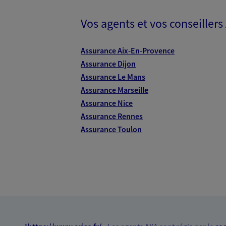
Eirl Carnis Lau
Vos agents et vos conseillers
Agent Général d'assurance
43 Avenue Henri Barbusse, 92140
Assurance Aix-En-Provence
Horaires :
Fermé
Assurance Dijon
Ouvre demain à 09:30
Assurance Le Mans
Assurance Marseille
01 46 45 27 13
Assurance Nice
Assurance Rennes
VOIR NOTRE S
Assurance Toulon
N° Orias * (orias.fr) : 14002682