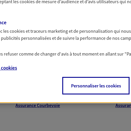
ceptant les
cookies
de mesure d’audience et d’avis utilisateurs qui n
nce
c les
cookies et traceurs
marketing et de personnalisation qui nous
 exclusif AXA Prévoyance &
es publicités personnalisées et de suivre la performance de nos cam
proche de vous
 les refuser comme de changer d'avis à tout moment en allant sur
"P
e
cookies
 AXA dans les principales villes du départeme
NOUS CONTACTER
Personnaliser les cookies
Assurance Boulogne-Billancourt
Assuran
ITE WEB
Assurance Levallois-Perret
Assura
Assurance Courbevoie
Assuran