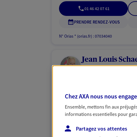
01 46 42 07 61
PRENDRE RENDEZ-VOUS
N° Orias * (orias.fr) : 07034040
Jean Louis Scha
Agent général d'assurance
Patrimoine
8 Rue Louis Guespin, 92140 Clama
Horaires :
Fermé
Chez AXA nous nous engageon
Ouvre demain à 09:00
Ensemble, mettons fin aux préjugés 
informations essentielles pour garan
01 46 38 52 83
Partagez vos attentes
VOIR NOTRE S