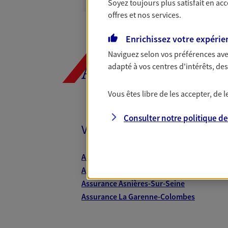
Soyez toujours plus satisfait en ac
N° Orias * (orias.fr) : 07007556
offres et nos services.
Enrichissez votre expérie
Gildas Laffaille
Naviguez selon vos préférences ave
Agent général d'assurance
adapté à vos centres d'intérêts, d
AXA, toujours 
Patrimoine
32 Rue De Bievres, 92140 Clamart
Vous êtes libre de les accepter, de
Horaires :
Fermé
Consulter notre politique d
Ouvre demain à 09:00
Vos agents et vos conseillers
06 82 53 22 41
Assurance Nanterre
VOIR NOTRE S
Assurance Neuilly-Sur-Seine
Assurance Asnières-Sur-Seine
N° Orias * (orias.fr) : 15000669
Assurance La Garenne-Colombes