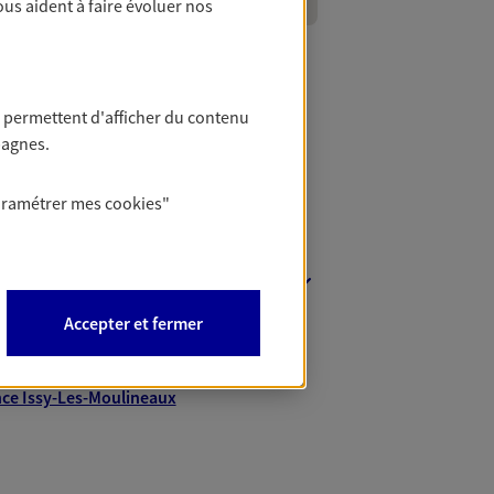
ous aident à faire évoluer nos
 permettent d'afficher du contenu
pagnes.
aramétrer mes
cookies
"
nt
Accepter et fermer
ce Rueil-Malmaison
nce Colombes
ce Issy-Les-Moulineaux