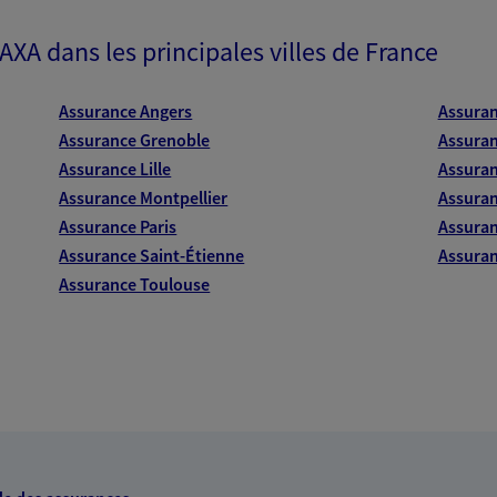
rence
 AXA dans les principales villes de France
 exclusif AXA France
 Clamart
Assurance Angers
Assura
Assurance Grenoble
Assuran
Assurance Lille
Assuran
Assurance Montpellier
Assuran
NOUS CONTACTER
Assurance Paris
Assuran
Assurance Saint-Étienne
Assuran
ITE WEB
Assurance Toulouse