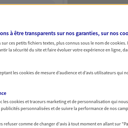
ITE WEB
s à être transparents sur nos garanties, sur nos
coo
sur ces petits fichiers textes, plus connus sous le nom de
cookies
.
 exclusif AXA Prévoyance &
tir la sécurité du site et faire évoluer votre expérience en ligne, da
ceptant les
cookies
de mesure d’audience et d’avis utilisateurs qui n
NOUS CONTACTER
nce
ITE WEB
c les
cookies et traceurs
marketing et de personnalisation qui nous
es publicités personnalisées et de suivre la performance de nos cam
 les refuser comme de changer d'avis à tout moment en allant sur
"P