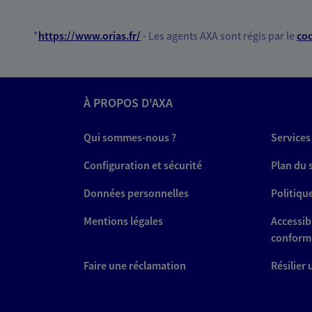
*
https://www.orias.fr/
- Les agents AXA sont régis par le
cod
À PROPOS D'AXA
Qui sommes-nous ?
Services
Configuration et sécurité
Plan du 
Données personnelles
Politiqu
Mentions légales
Accessibi
conform
Faire une réclamation
Résilier