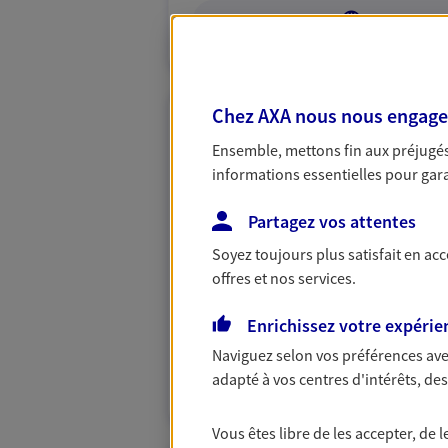
VOIR NOTRE S
Chez AXA nous nous engageon
Lackme Bruno
Ensemble, mettons fin aux préjugés 
Agent général d'assurance
informations essentielles pour garan
Patrimoine
46 Grande Rue, 92310 Sevres
Partagez vos attentes
Horaires :
Fermé
Ouvre à 09:00
Soyez toujours plus satisfait en ac
offres et nos services.
06 37 87 63 79
Enrichissez votre expérie
VOIR NOTRE S
Naviguez selon vos préférences ave
adapté à vos centres d'intérêts, d
N° Orias * (orias.fr) : 18000357
Vous êtes libre de les accepter, de