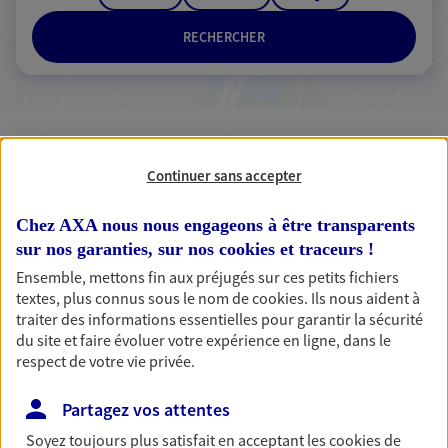
RECHERCHER
3 résultats correspondent à votre
recherche
Continuer sans accepter
Passer les
résultats
Chez AXA nous nous engageons à être transparents
sur nos garanties, sur nos
Liste
cookies et traceurs
!
Carte
Ensemble, mettons fin aux préjugés sur ces petits fichiers
textes, plus connus sous le nom de
cookies
. Ils nous aident à
traiter des informations essentielles pour garantir la sécurité
Sarl Asteam Gadroy
du site et faire évoluer votre expérience en ligne, dans le
respect de votre vie privée.
Breteau
Agent Général d'assurance exclusif AXA
Partagez vos attentes
France
Soyez toujours plus satisfait en acceptant les
cookies
de