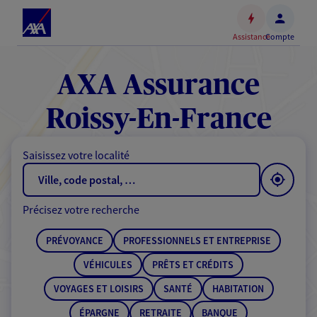
Espace
client
Assistance
Compte
Accéder
au
contenu
AXA Assurance
principal
Accéder
Roissy-En-France
au
pied
Saisissez votre localité
de
page
Précisez votre recherche
PRÉVOYANCE
PROFESSIONNELS ET ENTREPRISE
VÉHICULES
PRÊTS ET CRÉDITS
VOYAGES ET LOISIRS
SANTÉ
HABITATION
ÉPARGNE
RETRAITE
BANQUE