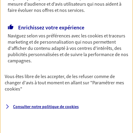
385 Rue De La Belle Etoile Bp 62130, 95976 Roissy En
mesure d’audience et d’avis utilisateurs qui nous aident à
France Cedex
faire évoluer nos offres et nos services.
Horaires :
Fermé
Ouvre demain à 09:00
Enrichissez votre expérience
Naviguez selon vos préférences avec les
cookies et traceurs
000000000
marketing et de personnalisation qui nous permettent
d'afficher du contenu adapté à vos centres d'intérêts, des
NOUS CONTACTER
publicités personnalisées et de suivre la performance de nos
campagnes.
VOIR NOTRE SITE WEB
Vous êtes libre de les accepter, de les refuser comme de
N° Orias * (orias.fr) : 07010386
changer d'avis à tout moment en allant sur
"Paramétrer mes
cookies
"
Consulter notre politique de
cookies
Tony Guleziyan
Agent général d'assurance exclusif AXA
Prévoyance & Patrimoine
383 Rue De La Belle Etoile, 95700 Roissy En France