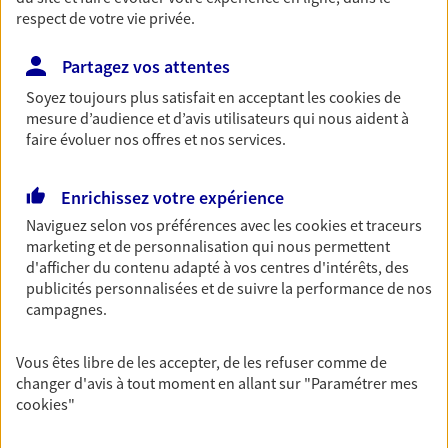
respect de votre vie privée.
Partagez vos attentes
Vos agents et vos conseillers AXA dans les
Soyez toujours plus satisfait en acceptant les
cookies
de
principales villes du département
mesure d’audience et d’avis utilisateurs qui nous aident à
faire évoluer nos offres et nos services.
Assurance Enghien-Les-Bains
Assurance Franconville
Enrichissez votre expérience
Assurance Argenteuil
Naviguez selon vos préférences avec les
cookies et traceurs
Assurance Domont
marketing et de personnalisation qui nous permettent
Assurance Montmorency
d'afficher du contenu adapté à vos centres d'intérêts, des
Assurance Taverny
publicités personnalisées et de suivre la performance de nos
Assurance Cergy
campagnes.
Assurance Ermont
Assurance Roissy-En-France
Vous êtes libre de les accepter, de les refuser comme de
Assurance Saint-Gratien
changer d'avis à tout moment en allant sur
"Paramétrer mes
cookies
"