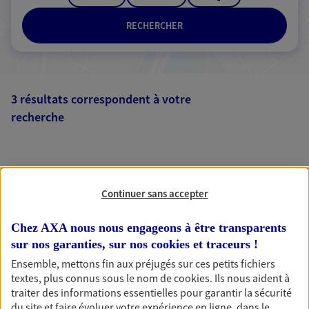
RECHERCHER
3 résultats correspondent à votre
recherche
Passer les
résultats
Liste
Carte
Continuer sans accepter
Chez AXA nous nous engageons à être transparents
sur nos garanties, sur nos
cookies et traceurs
!
Ensemble, mettons fin aux préjugés sur ces petits fichiers
AXA, toujours proche de
textes, plus connus sous le nom de
cookies
. Ils nous aident à
traiter des informations essentielles pour garantir la sécurité
vous
du site et faire évoluer votre expérience en ligne, dans le