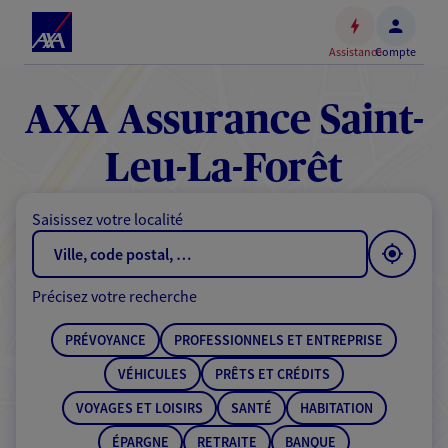
Espace
client
Assistance
Compte
Accéder
au
contenu
AXA Assurance Saint-
principal
Accéder
Leu-La-Forêt
au
pied
Saisissez votre localité
de
page
Précisez votre recherche
PRÉVOYANCE
PROFESSIONNELS ET ENTREPRISE
VÉHICULES
PRÊTS ET CRÉDITS
VOYAGES ET LOISIRS
SANTÉ
HABITATION
ÉPARGNE
RETRAITE
BANQUE