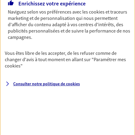
Enrichissez votre expérience
07 60 37 70 62
Naviguez selon vos préférences avec les
cookies et traceurs
marketing et de personnalisation qui nous permettent
NOUS CONTACTER
d'afficher du contenu adapté à vos centres d'intérêts, des
publicités personnalisées et de suivre la performance de nos
VOIR NOTRE SITE WEB
campagnes.
N° Orias * (orias.fr) : 23000786
Vous êtes libre de les accepter, de les refuser comme de
changer d'avis à tout moment en allant sur
"Paramétrer mes
cookies
"
Jean Sebastien Ducrocq
Consulter notre politique de
cookies
Agent général d'assurance exclusif AXA
Prévoyance & Patrimoine
13b Rue Des Hauts Guibouts, 94360 Bry Sur Marne
Horaires :
Fermé
Ouvre demain à 09:00
06 07 43 42 58