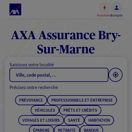
Espace
client
Assistance
Compte
Accéder
au
contenu
AXA Assurance Bry-
principal
Accéder
Sur-Marne
au
pied
Saisissez votre localité
de
page
Précisez votre recherche
PRÉVOYANCE
PROFESSIONNELS ET ENTREPRISE
VÉHICULES
PRÊTS ET CRÉDITS
VOYAGES ET LOISIRS
SANTÉ
HABITATION
ÉPARGNE
RETRAITE
BANQUE