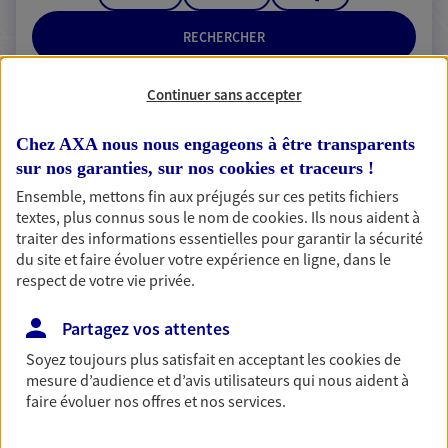
RECHERCHER
Continuer sans accepter
2 résultats correspondent à votre
Chez AXA nous nous engageons à être transparents
recherche
sur nos garanties, sur nos
cookies et traceurs
!
Passer les
Ensemble, mettons fin aux préjugés sur ces petits fichiers
résultats
textes, plus connus sous le nom de
cookies
. Ils nous aident à
traiter des informations essentielles pour garantir la sécurité
Liste
Carte
du site et faire évoluer votre expérience en ligne, dans le
respect de votre vie privée.
Partagez vos attentes
Clement Techer
Soyez toujours plus satisfait en acceptant les
cookies
de
Mandataire d'Assurance AXA Epargne et
mesure d’audience et d’avis utilisateurs qui nous aident à
Protection
faire évoluer nos offres et nos services.
94360 Bry Sur Marne