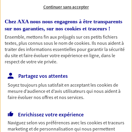
Continuer sans accepter
Chez AXA nous nous engageons à être transparents
1 résultat correspond à votre
sur nos garanties, sur nos
cookies et traceurs
!
recherche
Ensemble, mettons fin aux préjugés sur ces petits fichiers
Passer les
textes, plus connus sous le nom de
cookies
. Ils nous aident à
résultats
traiter des informations essentielles pour garantir la sécurité
du site et faire évoluer votre expérience en ligne, dans le
Liste
Carte
respect de votre vie privée.
Partagez vos attentes
Nabeiro Morin Associes
Soyez toujours plus satisfait en acceptant les
cookies
de
mesure d’audience et d’avis utilisateurs qui nous aident à
Agents Généraux d'assurance exclusif AXA
faire évoluer nos offres et nos services.
France
20 Rue Jean Jaures, 94320 Thiais
Enrichissez votre expérience
Horaires :
Fermé
Naviguez selon vos préférences avec les
cookies et traceurs
Ouvre demain à 14:00
marketing et de personnalisation qui nous permettent