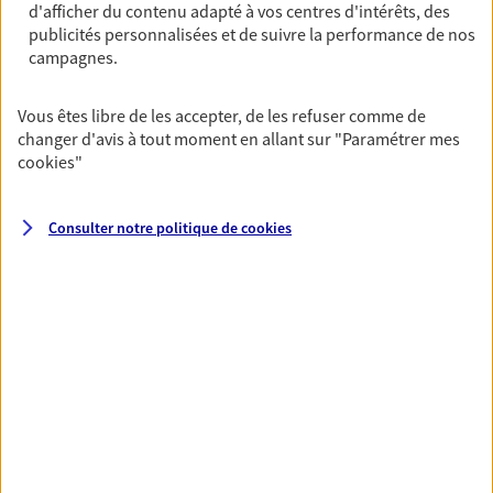
d'afficher du contenu adapté à vos centres d'intérêts, des
01 46 80 64 84
publicités personnalisées et de suivre la performance de nos
campagnes.
NOUS CONTACTER
Vous êtes libre de les accepter, de les refuser comme de
PRENDRE RENDEZ-VOUS
changer d'avis à tout moment en allant sur
"Paramétrer mes
cookies
"
VOIR NOTRE SITE WEB
Consulter notre politique de
cookies
N° Orias * (orias.fr) : EI RODRIGUES NABEIRO NUNO (13009186); EI
MORIN CHRISTOPHER (23007231)
VOIR PLUS