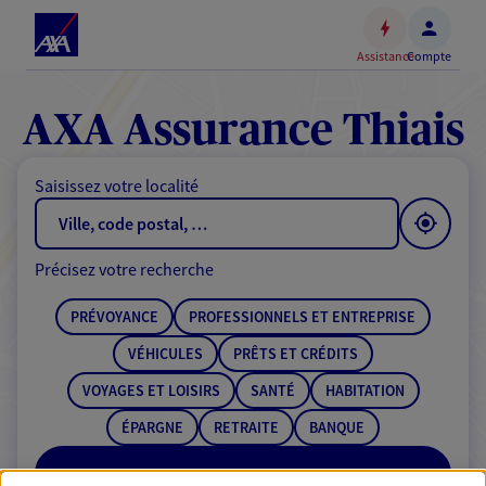
Espace
client
Assistance
Compte
Accéder
au
contenu
AXA Assurance Thiais
principal
Accéder
Saisissez votre localité
au
pied
de
Précisez votre recherche
page
PRÉVOYANCE
PROFESSIONNELS ET ENTREPRISE
VÉHICULES
PRÊTS ET CRÉDITS
VOYAGES ET LOISIRS
SANTÉ
HABITATION
ÉPARGNE
RETRAITE
BANQUE
RECHERCHER