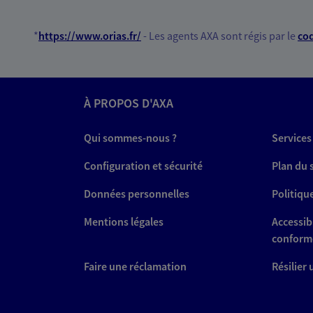
*
https://www.orias.fr/
- Les agents AXA sont régis par le
cod
À PROPOS D'AXA
Qui sommes-nous ?
Services
Configuration et sécurité
Plan du 
Données personnelles
Politiqu
Mentions légales
Accessibi
conform
Faire une réclamation
Résilier