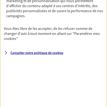
marketing et de personnalisation qui nous permettent
Horaires :
Fermé
d'afficher du contenu adapté à vos centres d'intérêts, des
Ouvre le 10 août à 14:00
publicités personnalisées et de suivre la performance de nos
campagnes.
02 33 92 18 43
Vous êtes libre de les accepter, de les refuser comme de
changer d'avis à tout moment en allant sur
"Paramétrer mes
NOUS CONTACTER
cookies
"
PRENDRE RENDEZ-VOUS
Consulter notre politique de
cookies
VOIR NOTRE SITE WEB
N° Orias * (orias.fr) : EI BRILLANT SOPHIE (22005655); EI LEBLOND
GUILLAUME (25000199)
VOIR PLUS