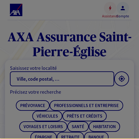
Espace
client
Assistance
Compte
Accéder
au
contenu
AXA Assurance Saint-
principal
Accéder
Pierre-Église
au
pied
Saisissez votre localité
de
page
Précisez votre recherche
PRÉVOYANCE
PROFESSIONNELS ET ENTREPRISE
VÉHICULES
PRÊTS ET CRÉDITS
VOYAGES ET LOISIRS
SANTÉ
HABITATION
ÉPARGNE
RETRAITE
BANQUE