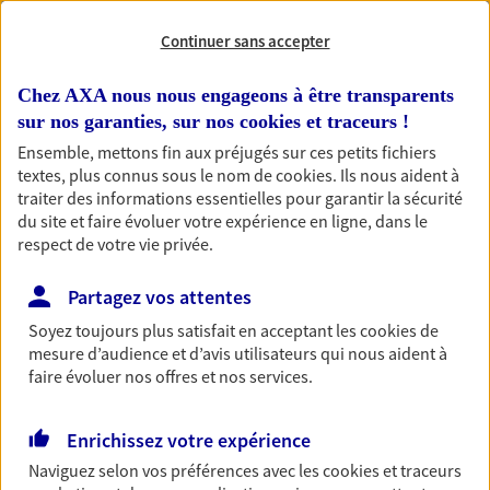
Continuer sans accepter
RECHERCHER
Chez AXA nous nous engageons à être transparents
sur nos garanties, sur nos
cookies et traceurs
!
Ensemble, mettons fin aux préjugés sur ces petits fichiers
1 résultat correspond à votre
textes, plus connus sous le nom de
cookies
. Ils nous aident à
recherche
Passer les
traiter des informations essentielles pour garantir la sécurité
résultats
du site et faire évoluer votre expérience en ligne, dans le
respect de votre vie privée.
Liste
Carte
Partagez vos attentes
Soyez toujours plus satisfait en acceptant les
cookies
de
mesure d’audience et d’avis utilisateurs qui nous aident à
Brillant-Leblond
faire évoluer nos offres et nos services.
Agents Généraux d'assurance exclusif AXA
France
Enrichissez votre expérience
56 Place De L Abbe De St Pierre, 50330 St Pierre Eglise
Naviguez selon vos préférences avec les
cookies et traceurs
Agence accessible