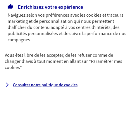
06 30 75 67 75
Enrichissez votre expérience
Naviguez selon vos préférences avec les
cookies et traceurs
NOUS CONTACTER
marketing et de personnalisation qui nous permettent
d'afficher du contenu adapté à vos centres d'intérêts, des
publicités personnalisées et de suivre la performance de nos
VOIR NOTRE SITE WEB
campagnes.
Vous êtes libre de les accepter, de les refuser comme de
changer d'avis à tout moment en allant sur
"Paramétrer mes
cookies
"
Brotin-Brotin-Fontaine
Agents Généraux d'assurance exclusif AXA
France
Consulter notre politique de
cookies
21 Rue De Verdun Bp 100 29, 50480 Ste Mere Eglise
Agence accessible
Horaires :
Ouvert
de 09:00 à 12:00
02 33 42 02 91