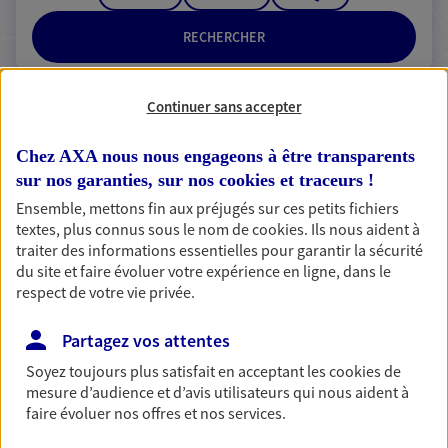
RECHERCHER
Continuer sans accepter
2 résultats correspondent à votre
Chez AXA nous nous engageons à être transparents
recherche
Passer les
sur nos garanties, sur nos
cookies et traceurs
!
résultats
Ensemble, mettons fin aux préjugés sur ces petits fichiers
textes, plus connus sous le nom de
cookies
. Ils nous aident à
Liste
Carte
traiter des informations essentielles pour garantir la sécurité
du site et faire évoluer votre expérience en ligne, dans le
respect de votre vie privée.
Partagez vos attentes
Alexandre Adaire
Soyez toujours plus satisfait en acceptant les
cookies
de
Conseiller AXA Epargne et Protection
mesure d’audience et d’avis utilisateurs qui nous aident à
50480 Sainte Mere Eglise
faire évoluer nos offres et nos services.