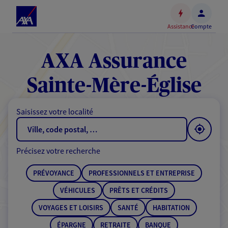
Espace
client
Assistance
Compte
Accéder
au
contenu
AXA Assurance
principal
Accéder
Sainte-Mère-Église
au
pied
Saisissez votre localité
de
page
Précisez votre recherche
PRÉVOYANCE
PROFESSIONNELS ET ENTREPRISE
VÉHICULES
PRÊTS ET CRÉDITS
VOYAGES ET LOISIRS
SANTÉ
HABITATION
ÉPARGNE
RETRAITE
BANQUE