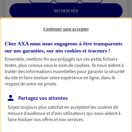
RECHERCHER
Continuer sans accepter
2 résultats correspondent à votre
Chez AXA nous nous engageons à être transparents
recherche
sur nos garanties, sur nos
cookies et traceurs
!
Passer les
Ensemble, mettons fin aux préjugés sur ces petits fichiers
résultats
textes, plus connus sous le nom de
cookies
. Ils nous aident à
traiter des informations essentielles pour garantir la sécurité
Liste
Carte
du site et faire évoluer votre expérience en ligne, dans le
respect de votre vie privée.
Partagez vos attentes
Melika Delauney
Soyez toujours plus satisfait en acceptant les
cookies
de
Agent Général d'assurance exclusif AXA
mesure d’audience et d’avis utilisateurs qui nous aident à
France
faire évoluer nos offres et nos services.
11 C Rue Havin Bp 46, 50160 Torigny Les Villes
Horaires :
Fermé