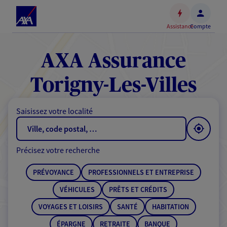
Espace
client
Assistance
Compte
Accéder
au
contenu
AXA Assurance
principal
Accéder
Torigny-Les-Villes
au
pied
Saisissez votre localité
de
page
Précisez votre recherche
PRÉVOYANCE
PROFESSIONNELS ET ENTREPRISE
VÉHICULES
PRÊTS ET CRÉDITS
VOYAGES ET LOISIRS
SANTÉ
HABITATION
ÉPARGNE
RETRAITE
BANQUE