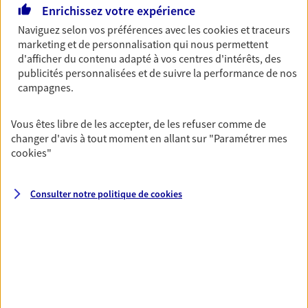
Enrichissez votre expérience
Ouvre demain à 09:00
Naviguez selon vos préférences avec les
cookies et traceurs
marketing et de personnalisation qui nous permettent
02 33 55 68 87
d'afficher du contenu adapté à vos centres d'intérêts, des
publicités personnalisées et de suivre la performance de nos
campagnes.
NOUS CONTACTER
PRENDRE RENDEZ-VOUS
Vous êtes libre de les accepter, de les refuser comme de
changer d'avis à tout moment en allant sur
"Paramétrer mes
VOIR NOTRE SITE WEB
cookies
"
N° Orias * (orias.fr) : 07015363
Consulter notre politique de
cookies
Ophelie Ledoux
Conseiller AXA Epargne et Protection
50160 Torigny Les Villes