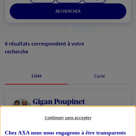
RECHERCHER
6 résultats correspondent à votre
recherche
Passer les
résultats
Liste
Carte
Gigan Poupinet
Agents Généraux d'assurance exclusif AXA
Continuer sans accepter
France
4 Bd Du General De Gaulle, 61200 Argentan
Chez AXA nous nous engageons à être transparents
Horaires :
Fermé