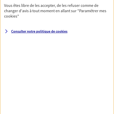
Ouvre à 08:30
Vous êtes libre de les accepter, de les refuser comme de
changer d'avis à tout moment en allant sur
"Paramétrer mes
cookies
"
02 33 36 11 34
NOUS CONTACTER
Consulter notre politique de
cookies
VOIR NOTRE SITE WEB
N° Orias * (orias.fr) : 11061519
Jean Gaël Sivignon
Conseiller AXA Epargne et Protection
61200 Argentan
06 85 48 75 47