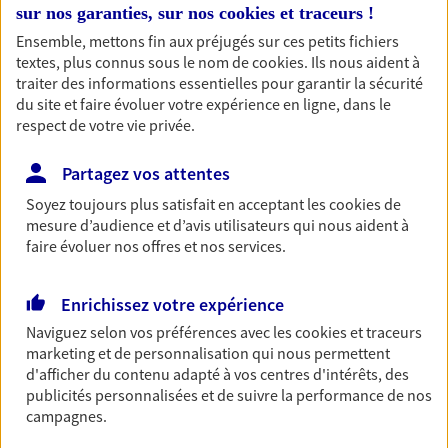
sur nos garanties, sur nos
cookies et traceurs
!
Ouvre à 09:00
Ensemble, mettons fin aux préjugés sur ces petits fichiers
textes, plus connus sous le nom de
cookies
. Ils nous aident à
02 33 36 79 66
traiter des informations essentielles pour garantir la sécurité
du site et faire évoluer votre expérience en ligne, dans le
respect de votre vie privée.
NOUS CONTACTER
Partagez vos attentes
VOIR NOTRE SITE WEB
Soyez toujours plus satisfait en acceptant les
cookies
de
N° Orias * (orias.fr) : EIRL GUILLAUME GIGAN (10058053); EIRL
mesure d’audience et d’avis utilisateurs qui nous aident à
GERALDINE POUPINET (18007136)
faire évoluer nos offres et nos services.
Enrichissez votre expérience
Sandrine Patrier
Naviguez selon vos préférences avec les
cookies et traceurs
marketing et de personnalisation qui nous permettent
Agent Général d'assurance exclusif AXA
d'afficher du contenu adapté à vos centres d'intérêts, des
France
publicités personnalisées et de suivre la performance de nos
52 Bd Carnot, 61200 Argentan
campagnes.
Horaires :
Fermé