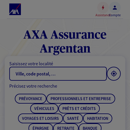
Espace
client
Assistance
Compte
Accéder
au
contenu
AXA Assurance
principal
Accéder
Argentan
au
pied
Saisissez votre localité
de
page
Précisez votre recherche
PRÉVOYANCE
PROFESSIONNELS ET ENTREPRISE
VÉHICULES
PRÊTS ET CRÉDITS
VOYAGES ET LOISIRS
SANTÉ
HABITATION
ÉPARGNE
RETRAITE
BANQUE