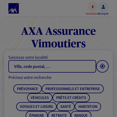
Espace
client
Assistance
Compte
Accéder
au
contenu
AXA Assurance
principal
Accéder
Vimoutiers
au
pied
Saisissez votre localité
de
page
Précisez votre recherche
PRÉVOYANCE
PROFESSIONNELS ET ENTREPRISE
VÉHICULES
PRÊTS ET CRÉDITS
VOYAGES ET LOISIRS
SANTÉ
HABITATION
ÉPARGNE
RETRAITE
BANQUE