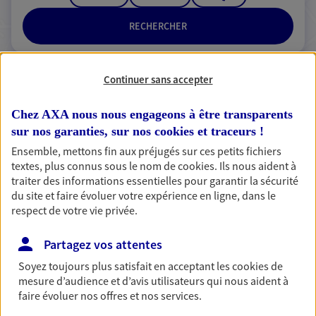
RECHERCHER
Continuer sans accepter
2 résultats correspondent à votre
Chez AXA nous nous engageons à être transparents
recherche
Passer les
sur nos garanties, sur nos
cookies et traceurs
!
résultats
Ensemble, mettons fin aux préjugés sur ces petits fichiers
textes, plus connus sous le nom de
cookies
. Ils nous aident à
Liste
Carte
traiter des informations essentielles pour garantir la sécurité
du site et faire évoluer votre expérience en ligne, dans le
respect de votre vie privée.
Flore LE GAUDU JULIEN -
Partagez vos attentes
Audrey CANEL
Soyez toujours plus satisfait en acceptant les
cookies
de
Agents Généraux d'assurance exclusif AXA
mesure d’audience et d’avis utilisateurs qui nous aident à
faire évoluer nos offres et nos services.
France