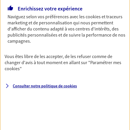
15 Rue De Chatelet, 61120 Vimoutiers
Agence accessible
Enrichissez votre expérience
Horaires :
Fermé
Naviguez selon vos préférences avec les
cookies et traceurs
Ouvre le 11 août à 09:00
marketing et de personnalisation qui nous permettent
d'afficher du contenu adapté à vos centres d'intérêts, des
publicités personnalisées et de suivre la performance de nos
02 33 39 23 60
campagnes.
NOUS CONTACTER
Vous êtes libre de les accepter, de les refuser comme de
changer d'avis à tout moment en allant sur
"Paramétrer mes
PRENDRE RENDEZ-VOUS
cookies
"
VOIR NOTRE SITE WEB
Consulter notre politique de
cookies
N° Orias * (orias.fr) : EI CANEL AUDREY (26006137); EI LE GAUDU-
JULIEN FLORE (25000202)
Estelle Chane