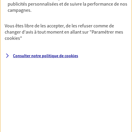
publicités personnalisées et de suivre la performance de nos
06 30 01 18 65
campagnes.
NOUS CONTACTER
Vous êtes libre de les accepter, de les refuser comme de
changer d'avis à tout moment en allant sur
"Paramétrer mes
VOIR NOTRE SITE WEB
cookies
"
Consulter notre politique de
cookies
VOIR PLUS
AXA, toujours proche de
vous