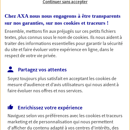
Continuer sans accepter
RECHERCHER
Chez AXA nous nous engageons à être transparents
sur nos garanties, sur nos
cookies et traceurs
!
Ensemble, mettons fin aux préjugés sur ces petits fichiers
textes, plus connus sous le nom de
cookies
. Ils nous aident à
1 résultat correspond à votre
traiter des informations essentielles pour garantir la sécurité
recherche
du site et faire évoluer votre expérience en ligne, dans le
Passer les
respect de votre vie privée.
résultats
Partagez vos attentes
Liste
Carte
Soyez toujours plus satisfait en acceptant les
cookies
de
mesure d’audience et d’avis utilisateurs qui nous aident à
faire évoluer nos offres et nos services.
Sonia Moreau
Enrichissez votre expérience
Conseiller AXA Epargne et Protection
Naviguez selon vos préférences avec les
cookies et traceurs
16120 Bellevigne
marketing et de personnalisation qui nous permettent
d'afficher du contenu adapté à vos centres d'intérêts, des