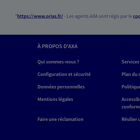
*
https://www.orias.fr/
- Les agents AXA sont régis par le
cod
À PROPOS D'AXA
Qui sommes-nous ?
Services
Configuration et sécurité
Plan du 
Données personnelles
Politiqu
Mentions légales
Accessibi
conform
Faire une réclamation
Résilier