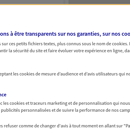
NOUS CONTACTER
ITE WEB
s à être transparents sur nos garanties, sur nos
coo
 (23003213); EI MORIN FLORENT
sur ces petits fichiers textes, plus connus sous le nom de
cookies
.
tir la sécurité du site et faire évoluer votre expérience en ligne, da
y
ceptant les
cookies
de mesure d’audience et d’avis utilisateurs qui n
ce exclusif AXA France
olens
nce
c les
cookies et traceurs
marketing et de personnalisation qui nous
es publicités personnalisées et de suivre la performance de nos cam
 les refuser comme de changer d'avis à tout moment en allant sur
"P