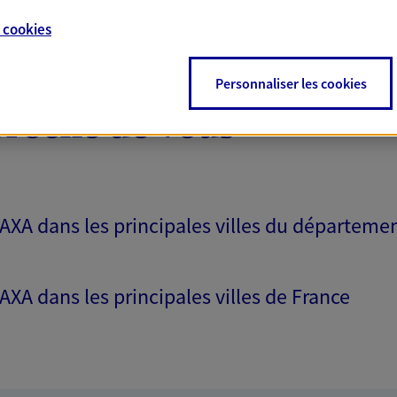
NOUS CONTACTER
e
cookies
VOIR NOTRE SITE WEB
Personnaliser les cookies
LIE (13010160); EIRL ALEXANDRE
proche de vous
 AXA dans les principales villes du départeme
 AXA dans les principales villes de France