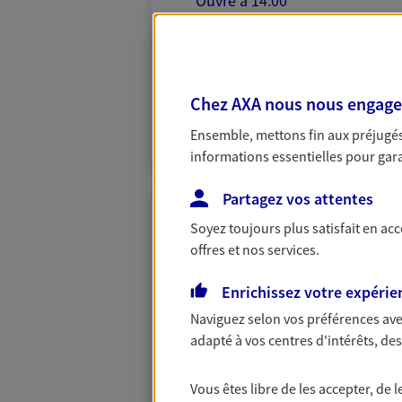
Ouvre à 14:00
05 54 54 77 90
VOIR NOTRE S
Chez AXA nous nous engageon
N° Orias * (orias.fr) : EI QUINTARD MARINA
Ensemble, mettons fin aux préjugés 
(23002218)
informations essentielles pour garan
Partagez vos attentes
Desachy Desach
Soyez toujours plus satisfait en ac
offres et nos services.
Agents Généraux d'assuran
5 Place De La Liberte, 16500 Conf
Enrichissez votre expérie
Agence accessible
Naviguez selon vos préférences ave
Horaires :
Fermé
adapté à vos centres d'intérêts, d
Ouvre à 14:00
Vous êtes libre de les accepter, de