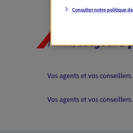
05 45 84 14 57
Consulter notre politique d
PRENDRE RENDEZ-VOUS
N° Orias * (orias.fr) : EIRL BISSERIER AURE
DESACHY (13010265)
AXA, toujours 
Vos agents et vos conseillers
Vos agents et vos conseillers