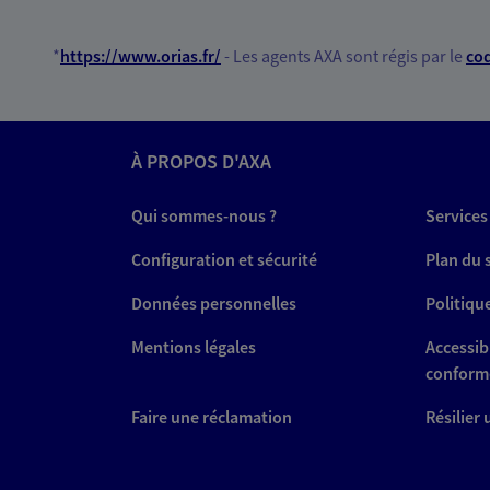
*
https://www.orias.fr/
- Les agents AXA sont régis par le
cod
À PROPOS D'AXA
Qui sommes-nous ?
Services
Configuration et sécurité
Plan du 
Données personnelles
Politiqu
Mentions légales
Accessibi
conform
Faire une réclamation
Résilier