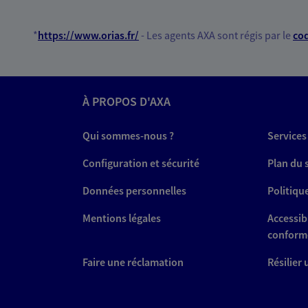
*
https://www.orias.fr/
- Les agents AXA sont régis par le
cod
À PROPOS D'AXA
Qui sommes-nous ?
Services
Configuration et sécurité
Plan du 
Données personnelles
Politiqu
Mentions légales
Accessibi
conform
Faire une réclamation
Résilier