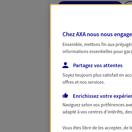
05 55 25 45 07
PRENDRE RENDEZ-VOUS
Chez AXA nous nous engageon
N° Orias * (orias.fr) : EI PIQUEMAL TABAUD
PIERRE (25006104)
Ensemble, mettons fin aux préjugés 
informations essentielles pour garan
Partagez vos attentes
Soyez toujours plus satisfait en ac
offres et nos services.
Enrichissez votre expérie
Naviguez selon vos préférences ave
adapté à vos centres d'intérêts, d
Vous êtes libre de les accepter, de