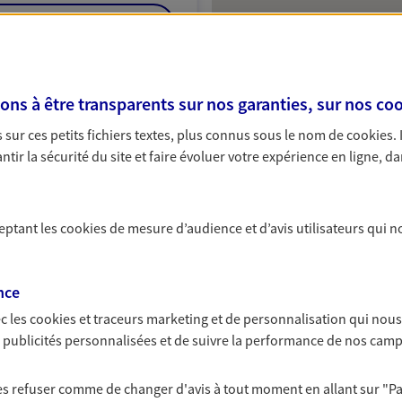
NOUS CONTACTER
VOIR NOTRE SITE WEB
s à être transparents sur nos garanties, sur nos
coo
 AGNES (07013746); EI CERTES
sur ces petits fichiers textes, plus connus sous le nom de
cookies
.
tir la sécurité du site et faire évoluer votre expérience en ligne, da
ceptant les
cookies
de mesure d’audience et d’avis utilisateurs qui n
nce
c les
cookies et traceurs
marketing et de personnalisation qui nous
es publicités personnalisées et de suivre la performance de nos cam
 les refuser comme de changer d'avis à tout moment en allant sur
"P