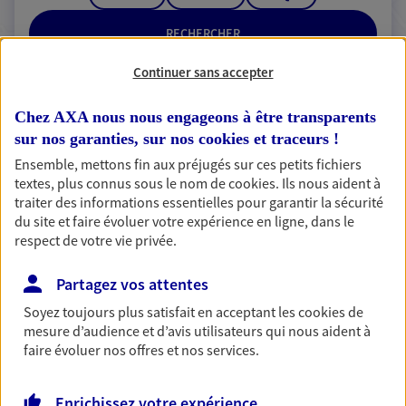
RECHERCHER
Continuer sans accepter
Chez AXA nous nous engageons à être transparents
2 résultats correspondent à votre
sur nos garanties, sur nos
cookies et traceurs
!
recherche
Passer les
Ensemble, mettons fin aux préjugés sur ces petits fichiers
résultats
textes, plus connus sous le nom de
cookies
. Ils nous aident à
traiter des informations essentielles pour garantir la sécurité
du site et faire évoluer votre expérience en ligne, dans le
Liste
Carte
respect de votre vie privée.
Partagez vos attentes
Sylvain Battais
Soyez toujours plus satisfait en acceptant les
cookies
de
Mandataire d'Assurance AXA Epargne et
mesure d’audience et d’avis utilisateurs qui nous aident à
faire évoluer nos offres et nos services.
Protection
24520 Saint Germain Et Mons
Enrichissez votre expérience