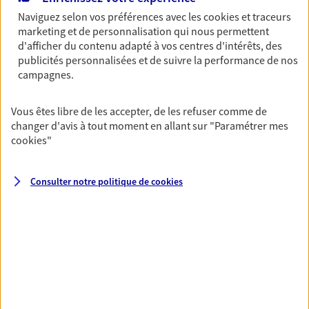
06 95 88 41 41
Naviguez selon vos préférences avec les
cookies et traceurs
marketing et de personnalisation qui nous permettent
d'afficher du contenu adapté à vos centres d'intérêts, des
NOUS CONTACTER
publicités personnalisées et de suivre la performance de nos
campagnes.
VOIR NOTRE SITE WEB
Vous êtes libre de les accepter, de les refuser comme de
N° Orias * (orias.fr) : 21004377
changer d'avis à tout moment en allant sur
"Paramétrer mes
cookies
"
Consulter notre politique de
cookies
Fabrice Lasserrotte
Conseiller AXA Epargne et Protection
24520 St Germain Et Mons
06 37 35 34 29
NOUS CONTACTER