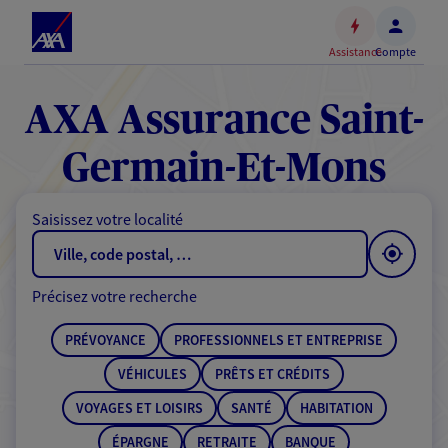
Espace
client
Assistance
Compte
Accéder
au
contenu
AXA Assurance Saint-
principal
Accéder
Germain-Et-Mons
au
pied
Saisissez votre localité
de
page
Précisez votre recherche
PRÉVOYANCE
PROFESSIONNELS ET ENTREPRISE
VÉHICULES
PRÊTS ET CRÉDITS
VOYAGES ET LOISIRS
SANTÉ
HABITATION
ÉPARGNE
RETRAITE
BANQUE