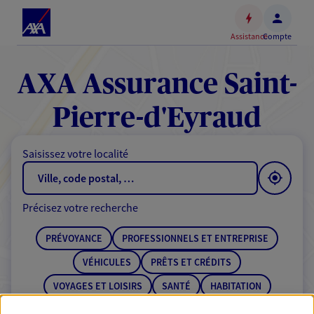
Espace
client
Assistance
Compte
Accéder
au
contenu
AXA Assurance Saint-
principal
Accéder
Pierre-d'Eyraud
au
pied
Saisissez votre localité
de
page
Précisez votre recherche
PRÉVOYANCE
PROFESSIONNELS ET ENTREPRISE
VÉHICULES
PRÊTS ET CRÉDITS
VOYAGES ET LOISIRS
SANTÉ
HABITATION
ÉPARGNE
RETRAITE
BANQUE