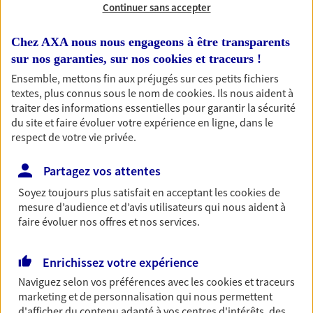
Continuer sans accepter
RECHERCHER
Chez AXA nous nous engageons à être transparents
sur nos garanties, sur nos
cookies et traceurs
!
Ensemble, mettons fin aux préjugés sur ces petits fichiers
textes, plus connus sous le nom de
cookies
. Ils nous aident à
1 résultat correspond à votre
traiter des informations essentielles pour garantir la sécurité
recherche
du site et faire évoluer votre expérience en ligne, dans le
Passer les
respect de votre vie privée.
résultats
Partagez vos attentes
Liste
Carte
Soyez toujours plus satisfait en acceptant les
cookies
de
mesure d’audience et d’avis utilisateurs qui nous aident à
faire évoluer nos offres et nos services.
Jerome Delburg
Mandataire d'Assurance AXA Epargne et
Enrichissez votre expérience
Protection
Naviguez selon vos préférences avec les
cookies et traceurs
24130 St Pierre D Eyraud
marketing et de personnalisation qui nous permettent
d'afficher du contenu adapté à vos centres d'intérêts, des