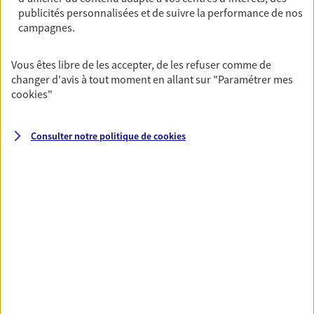
publicités personnalisées et de suivre la performance de nos
06 14 31 81 70
campagnes.
NOUS CONTACTER
Vous êtes libre de les accepter, de les refuser comme de
changer d'avis à tout moment en allant sur
"Paramétrer mes
VOIR NOTRE SITE WEB
cookies
"
N° Orias * (orias.fr) : 24004448
Consulter notre politique de
cookies
VOIR PLUS
AXA, toujours proche de
vous