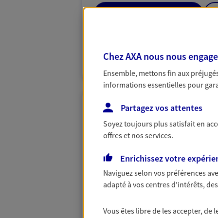
05 56 62 28 36
PRENDRE RENDEZ-VOUS
Chez AXA nous nous engageon
N° Orias * (orias.fr) : EI SCHNEIDER THIBA
(14000725)
Ensemble, mettons fin aux préjugés 
informations essentielles pour garan
Partagez vos attentes
Domejean Rober
Soyez toujours plus satisfait en ac
Agents Généraux d'assuran
offres et nos services.
38 Cours Lattre De Tassigny, 332
Agence accessible
Enrichissez votre expérie
Horaires :
Ouvert
Naviguez selon vos préférences ave
de 09:00 à 12:30 (sur rendez-vous)
adapté à vos centres d'intérêts, d
rendez-vous)
Vous êtes libre de les accepter, de