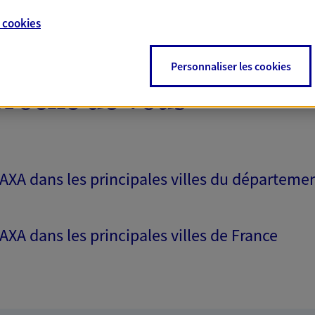
NOUS CONTACTER
e
cookies
VOIR NOTRE SITE WEB
Personnaliser les cookies
5524); EI SICHI ORNELLA
proche de vous
 AXA dans les principales villes du départeme
 AXA dans les principales villes de France