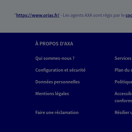
*
https://www.orias.fr/
- Les agents AXA sont régis par le
cod
À PROPOS D'AXA
Qui sommes-nous ?
Services
Configuration et sécurité
Plan du 
Données personnelles
Politiqu
Mentions légales
Accessibi
conform
Faire une réclamation
Résilier