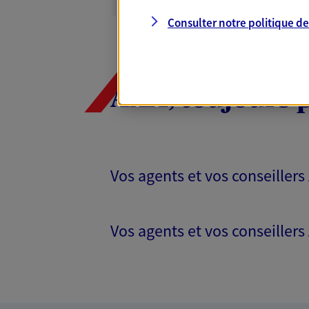
05 56 62 29 45
Consulter notre politique d
PRENDRE RENDEZ-VOUS
N° Orias * (orias.fr) : SOPHIE ROBERT (2000
(23006576); OLIVIER DOMEJEAN (20005521)
AXA, toujours 
Vos agents et vos conseillers
Vos agents et vos conseillers