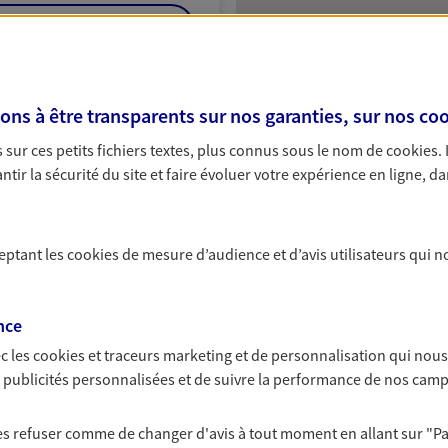
NOUS CONTACTER
VOIR NOTRE SITE WEB
s à être transparents sur nos garanties, sur nos
coo
ULT (20005525); EI BIBONNE BRICE
sur ces petits fichiers textes, plus connus sous le nom de
cookies
.
tir la sécurité du site et faire évoluer votre expérience en ligne, da
t Sichi
ceptant les
cookies
de mesure d’audience et d’avis utilisateurs qui n
ce exclusif AXA France
10 Langon
nce
c les
cookies et traceurs
marketing et de personnalisation qui nous
puis de 14:00 à 18:00 (sur
es publicités personnalisées et de suivre la performance de nos cam
 les refuser comme de changer d'avis à tout moment en allant sur
"P