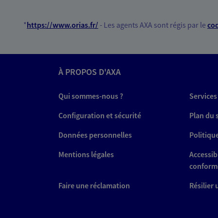
*
https://www.orias.fr/
- Les agents AXA sont régis par le
cod
À PROPOS D'AXA
Qui sommes-nous ?
Services
Configuration et sécurité
Plan du 
Données personnelles
Politiqu
Mentions légales
Accessibi
conform
Faire une réclamation
Résilier