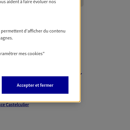
ous aident à faire évoluer nos
 permettent d'afficher du contenu
pagnes.
aramétrer mes
cookies
"
nt
Accepter et fermer
nce Boé
ce Monflanquin
ce Castelculier