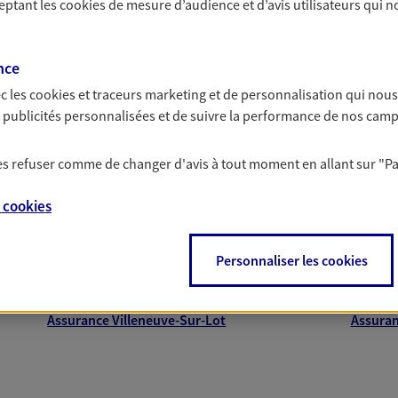
ceptant les
cookies
de mesure d’audience et d’avis utilisateurs qui n
nce
c les
cookies et traceurs
marketing et de personnalisation qui nous
es publicités personnalisées et de suivre la performance de nos cam
proche de vous
 les refuser comme de changer d'avis à tout moment en allant sur
"P
e
cookies
 AXA dans les principales villes du départeme
Personnaliser les cookies
Assurance Marmande
Assura
Assurance Colayrac-Saint-Cirq
Assuran
Assurance Villeneuve-Sur-Lot
Assuran