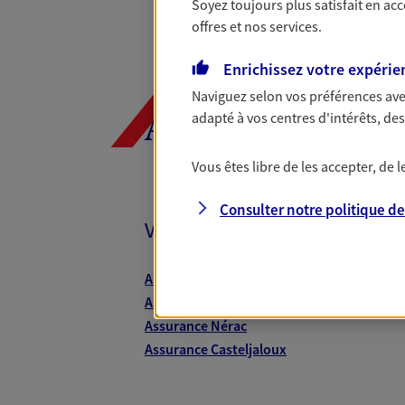
Soyez toujours plus satisfait en ac
offres et nos services.
Enrichissez votre expérie
Naviguez selon vos préférences ave
adapté à vos centres d'intérêts, d
AXA, toujours 
Vous êtes libre de les accepter, de
Consulter notre politique d
Vos agents et vos conseillers
Assurance Agen
Assurance Casseneuil
Assurance Nérac
Assurance Casteljaloux