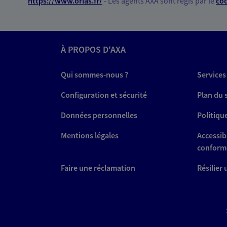
*
https://www.orias.fr/
- Les agents AXA sont régis par le
cod
À PROPOS D'AXA
Qui sommes-nous ?
Services
Configuration et sécurité
Plan du 
Données personnelles
Politiqu
Mentions légales
Accessibi
conform
Faire une réclamation
Résilier