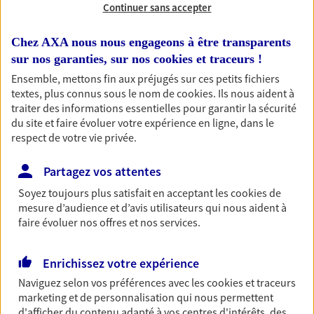
Continuer sans accepter
RECHERCHER
Chez AXA nous nous engageons à être transparents
sur nos garanties, sur nos
cookies et traceurs
!
Ensemble, mettons fin aux préjugés sur ces petits fichiers
textes, plus connus sous le nom de
cookies
. Ils nous aident à
1 résultat correspond à votre
traiter des informations essentielles pour garantir la sécurité
recherche
du site et faire évoluer votre expérience en ligne, dans le
Passer les
respect de votre vie privée.
résultats
Partagez vos attentes
Liste
Carte
Soyez toujours plus satisfait en acceptant les
cookies
de
mesure d’audience et d’avis utilisateurs qui nous aident à
faire évoluer nos offres et nos services.
Sévérine Bonadeo
Mandataire d'Assurance AXA Epargne et
Enrichissez votre expérience
Protection
Naviguez selon vos préférences avec les
cookies et traceurs
47360 Lacepede
marketing et de personnalisation qui nous permettent
d'afficher du contenu adapté à vos centres d'intérêts, des