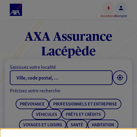
Espace
client
Assistance
Compte
Accéder
au
contenu
AXA Assurance
principal
Accéder
Lacépède
au
pied
Saisissez votre localité
de
page
Précisez votre recherche
PRÉVOYANCE
PROFESSIONNELS ET ENTREPRISE
VÉHICULES
PRÊTS ET CRÉDITS
VOYAGES ET LOISIRS
SANTÉ
HABITATION
ÉPARGNE
RETRAITE
BANQUE