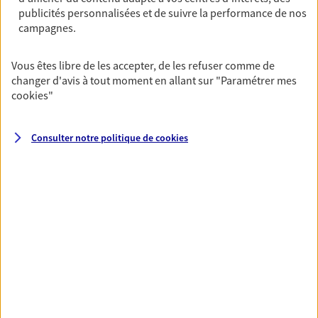
publicités personnalisées et de suivre la performance de nos
06 25 49 80 16
campagnes.
NOUS CONTACTER
Vous êtes libre de les accepter, de les refuser comme de
changer d'avis à tout moment en allant sur
"Paramétrer mes
VOIR NOTRE SITE WEB
cookies
"
N° Orias * (orias.fr) : 25007993
Consulter notre politique de
cookies
VOIR PLUS
AXA, toujours proche de
vous