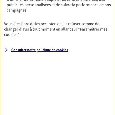
publicités personnalisées et de suivre la performance de nos
06 61 83 30 83
campagnes.
NOUS CONTACTER
Vous êtes libre de les accepter, de les refuser comme de
changer d'avis à tout moment en allant sur
"Paramétrer mes
VOIR NOTRE SITE WEB
cookies
"
N° Orias * (orias.fr) : 24002749
Consulter notre politique de
cookies
VOIR PLUS
AXA, toujours proche de
vous