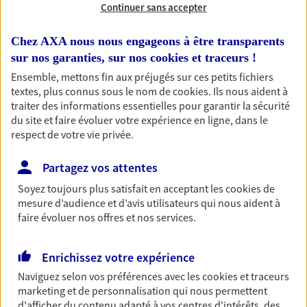
Continuer sans accepter
RECHERCHER
Chez AXA nous nous engageons à être transparents
sur nos garanties, sur nos
cookies et traceurs
!
Ensemble, mettons fin aux préjugés sur ces petits fichiers
textes, plus connus sous le nom de
cookies
. Ils nous aident à
1 résultat correspond à votre
traiter des informations essentielles pour garantir la sécurité
recherche
du site et faire évoluer votre expérience en ligne, dans le
Passer les
respect de votre vie privée.
résultats
Partagez vos attentes
Liste
Carte
Soyez toujours plus satisfait en acceptant les
cookies
de
mesure d’audience et d’avis utilisateurs qui nous aident à
faire évoluer nos offres et nos services.
Sarah Missouri Idrissi
Mandataire d'Assurance AXA Epargne et
Enrichissez votre expérience
Protection
Naviguez selon vos préférences avec les
cookies et traceurs
65380 Azereix
marketing et de personnalisation qui nous permettent
d'afficher du contenu adapté à vos centres d'intérêts, des