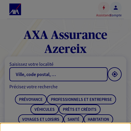
Espace
client
Assistance
Compte
Accéder
au
contenu
AXA Assurance
principal
Accéder
Azereix
au
pied
Saisissez votre localité
de
page
Précisez votre recherche
PRÉVOYANCE
PROFESSIONNELS ET ENTREPRISE
VÉHICULES
PRÊTS ET CRÉDITS
VOYAGES ET LOISIRS
SANTÉ
HABITATION
ÉPARGNE
RETRAITE
BANQUE