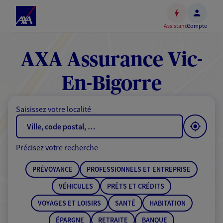
Espace
client
Assistance
Compte
Accéder
au
contenu
AXA Assurance Vic-
principal
Accéder
En-Bigorre
au
pied
Saisissez votre localité
de
page
Précisez votre recherche
PRÉVOYANCE
PROFESSIONNELS ET ENTREPRISE
VÉHICULES
PRÊTS ET CRÉDITS
VOYAGES ET LOISIRS
SANTÉ
HABITATION
ÉPARGNE
RETRAITE
BANQUE