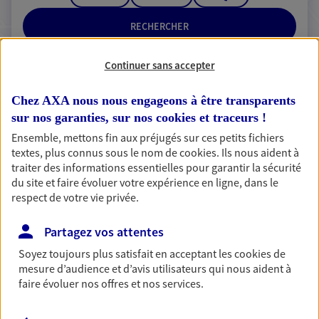
RECHERCHER
Continuer sans accepter
Chez AXA nous nous engageons à être transparents
2 résultats correspondent à votre
sur nos garanties, sur nos
cookies et traceurs
!
recherche
Passer les
Ensemble, mettons fin aux préjugés sur ces petits fichiers
résultats
textes, plus connus sous le nom de
cookies
. Ils nous aident à
traiter des informations essentielles pour garantir la sécurité
Liste
Carte
du site et faire évoluer votre expérience en ligne, dans le
respect de votre vie privée.
Partagez vos attentes
Bianchi Cabos
Soyez toujours plus satisfait en acceptant les
cookies
de
Agents Généraux d'assurance exclusif AXA
mesure d’audience et d’avis utilisateurs qui nous aident à
France
faire évoluer nos offres et nos services.
13 Place De La Republique, 65500 Vic En Bigorre