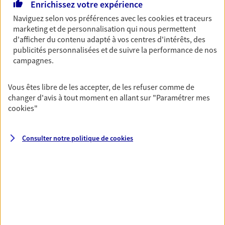
Enrichissez votre expérience
05 62 96 79 56
Naviguez selon vos préférences avec les
cookies et traceurs
marketing et de personnalisation qui nous permettent
NOUS CONTACTER
d'afficher du contenu adapté à vos centres d'intérêts, des
publicités personnalisées et de suivre la performance de nos
campagnes.
PRENDRE RENDEZ-VOUS
VOIR NOTRE SITE WEB
Vous êtes libre de les accepter, de les refuser comme de
changer d'avis à tout moment en allant sur
"Paramétrer mes
N° Orias * (orias.fr) : EI BIANCHI LOIC (20007744); EI CEDRIC
cookies
"
CABOS (24002951)
Consulter notre politique de
cookies
Celine Brouillot
Conseiller AXA Epargne et Protection
65500 Vic En Bigorre