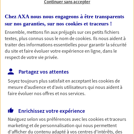
Continuer sans accepter
RECHERCHER
Chez AXA nous nous engageons à être transparents
sur nos garanties, sur nos
cookies et traceurs
!
Ensemble, mettons fin aux préjugés sur ces petits fichiers
textes, plus connus sous le nom de
cookies
. Ils nous aident à
1 résultat correspond à votre
traiter des informations essentielles pour garantir la sécurité
recherche
du site et faire évoluer votre expérience en ligne, dans le
Passer les
respect de votre vie privée.
résultats
Partagez vos attentes
Liste
Carte
Soyez toujours plus satisfait en acceptant les
cookies
de
mesure d’audience et d’avis utilisateurs qui nous aident à
faire évoluer nos offres et nos services.
Christian Desfrene
Enrichissez votre expérience
Conseiller AXA Epargne et Protection
Naviguez selon vos préférences avec les
cookies et traceurs
34490 Lignan Sur Orb
marketing et de personnalisation qui nous permettent
d'afficher du contenu adapté à vos centres d'intérêts, des