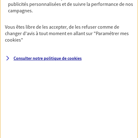
publicités personnalisées et de suivre la performance de nos
04 67 28 43 27
campagnes.
NOUS CONTACTER
Vous êtes libre de les accepter, de les refuser comme de
changer d'avis à tout moment en allant sur
"Paramétrer mes
VOIR NOTRE SITE WEB
cookies
"
Consulter notre politique de
cookies
VOIR PLUS
AXA, toujours proche de
vous