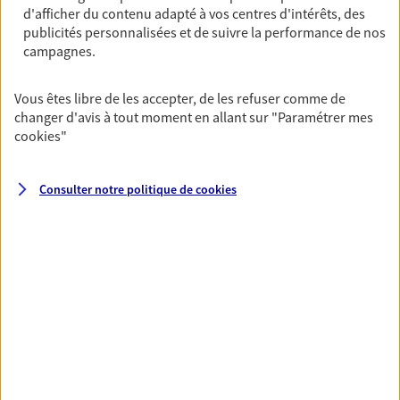
d'afficher du contenu adapté à vos centres d'intérêts, des
Ouvre le 10 août à 09:00
publicités personnalisées et de suivre la performance de nos
campagnes.
04 67 02 02 63
Vous êtes libre de les accepter, de les refuser comme de
NOUS CONTACTER
changer d'avis à tout moment en allant sur
"Paramétrer mes
cookies
"
PRENDRE RENDEZ-VOUS
VOIR NOTRE SITE WEB
Consulter notre politique de
cookies
N° Orias * (orias.fr) : 07012655
VOIR PLUS