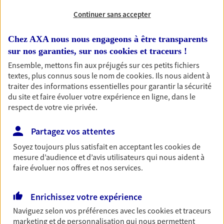
Continuer sans accepter
RECHERCHER
Chez AXA nous nous engageons à être transparents
sur nos garanties, sur nos
cookies et traceurs
!
Ensemble, mettons fin aux préjugés sur ces petits fichiers
1 résultat correspond à votre
textes, plus connus sous le nom de
cookies
. Ils nous aident à
recherche
traiter des informations essentielles pour garantir la sécurité
Passer les
du site et faire évoluer votre expérience en ligne, dans le
résultats
respect de votre vie privée.
Liste
Carte
Partagez vos attentes
Soyez toujours plus satisfait en acceptant les
cookies
de
mesure d’audience et d’avis utilisateurs qui nous aident à
Samy Bahri
faire évoluer nos offres et nos services.
Agent Général d'assurance exclusif AXA
France
Enrichissez votre expérience
133 Rue De La Tour, 34980 St Gely Du Fesc
Naviguez selon vos préférences avec les
cookies et traceurs
Horaires :
Fermé
marketing et de personnalisation qui nous permettent