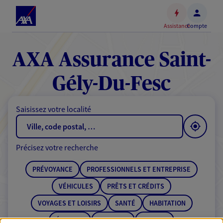
Espace
client
Assistance
Compte
Accéder
au
contenu
AXA Assurance Saint-
principal
Accéder
Gély-Du-Fesc
au
pied
Saisissez votre localité
de
page
Précisez votre recherche
PRÉVOYANCE
PROFESSIONNELS ET ENTREPRISE
VÉHICULES
PRÊTS ET CRÉDITS
VOYAGES ET LOISIRS
SANTÉ
HABITATION
ÉPARGNE
RETRAITE
BANQUE