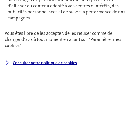
Horaires :
Fermé
d'afficher du contenu adapté à vos centres d'intérêts, des
Ouvre le 11 août à 09:00
publicités personnalisées et de suivre la performance de nos
campagnes.
04 67 96 17 49
Vous êtes libre de les accepter, de les refuser comme de
changer d'avis à tout moment en allant sur
"Paramétrer mes
NOUS CONTACTER
cookies
"
PRENDRE RENDEZ-VOUS
Consulter notre politique de
cookies
VOIR NOTRE SITE WEB
N° Orias * (orias.fr) : 13003832
VOIR PLUS