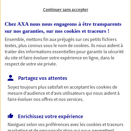
Continuer sans accepter
RECHERCHER
Chez AXA nous nous engageons à être transparents
sur nos garanties, sur nos
cookies et traceurs
!
Ensemble, mettons fin aux préjugés sur ces petits fichiers
1 résultat correspond à votre
textes, plus connus sous le nom de
cookies
. Ils nous aident à
recherche
traiter des informations essentielles pour garantir la sécurité
Passer les
du site et faire évoluer votre expérience en ligne, dans le
résultats
respect de votre vie privée.
Liste
Carte
Partagez vos attentes
Soyez toujours plus satisfait en acceptant les
cookies
de
mesure d’audience et d’avis utilisateurs qui nous aident à
Lionel Daguet
faire évoluer nos offres et nos services.
Agent Général d'assurance exclusif AXA
France
Enrichissez votre expérience
13b Av D Abeilhan, 34290 Servian
Naviguez selon vos préférences avec les
cookies et traceurs
Agence accessible
marketing et de personnalisation qui nous permettent