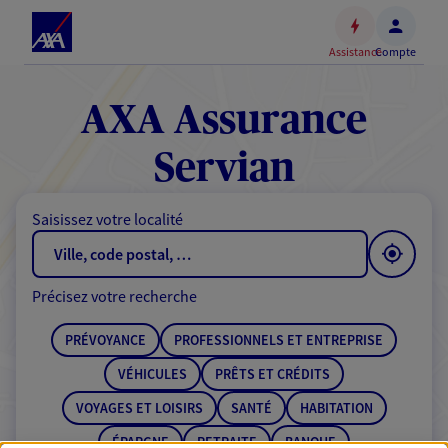
Espace
client
Assistance
Compte
Accéder
au
contenu
AXA Assurance
principal
Accéder
Servian
au
pied
Saisissez votre localité
de
page
Précisez votre recherche
PRÉVOYANCE
PROFESSIONNELS ET ENTREPRISE
VÉHICULES
PRÊTS ET CRÉDITS
VOYAGES ET LOISIRS
SANTÉ
HABITATION
ÉPARGNE
RETRAITE
BANQUE