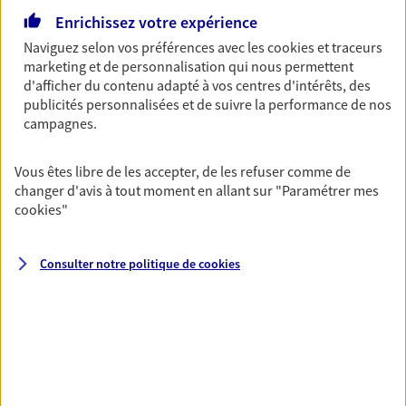
Enrichissez votre expérience
06 61 12 59 02
Naviguez selon vos préférences avec les
cookies et traceurs
marketing et de personnalisation qui nous permettent
NOUS CONTACTER
d'afficher du contenu adapté à vos centres d'intérêts, des
publicités personnalisées et de suivre la performance de nos
VOIR NOTRE SITE WEB
campagnes.
Vous êtes libre de les accepter, de les refuser comme de
changer d'avis à tout moment en allant sur
"Paramétrer mes
cookies
"
Rhodes Assurances
Agents Généraux d'assurance exclusif AXA
Consulter notre politique de
cookies
France
104 Rue Nationale, 49120 Chemille En Anjou
Agence accessible
Horaires :
Fermé
Ouvre demain à 09:00
02 41 64 80 55