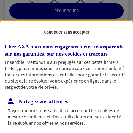
RECHERCHER
Continuer sans accepter
2 résultats correspondent à votre
Chez AXA nous nous engageons à être transparents
recherche
Passer les
sur nos garanties, sur nos
cookies et traceurs
!
résultats
Ensemble, mettons fin aux préjugés sur ces petits fichiers
textes, plus connus sous le nom de
cookies
. Ils nous aident à
Liste
Carte
traiter des informations essentielles pour garantir la sécurité
du site et faire évoluer votre expérience en ligne, dans le
respect de votre vie privée.
Sophie Jolivet
Partagez vos attentes
Mandataire d'Assurance AXA Epargne et
Soyez toujours plus satisfait en acceptant les
cookies
de
Protection
mesure d’audience et d’avis utilisateurs qui nous aident à
faire évoluer nos offres et nos services.
49120 Chemille En Anjou