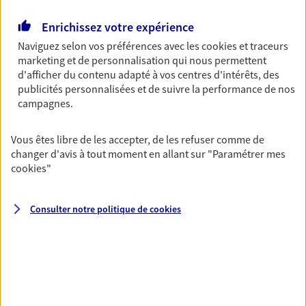
Horaires :
Fermé
Enrichissez votre expérience
Ouvre demain à 09:00
Naviguez selon vos préférences avec les
cookies et traceurs
marketing et de personnalisation qui nous permettent
06 22 35 18 16
d'afficher du contenu adapté à vos centres d'intérêts, des
publicités personnalisées et de suivre la performance de nos
campagnes.
NOUS CONTACTER
VOIR NOTRE SITE WEB
Vous êtes libre de les accepter, de les refuser comme de
changer d'avis à tout moment en allant sur
"Paramétrer mes
N° Orias * (orias.fr) : 19002658
cookies
"
Consulter notre politique de
cookies
Bonnet-Frey Dosseto
Agents Généraux d'assurance exclusif AXA
France
1 Cours De La Republique, 13120 Gardanne
Horaires :
Fermé