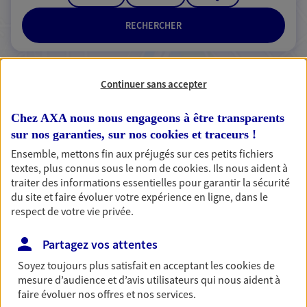
RECHERCHER
Continuer sans accepter
2 résultats correspondent à votre
recherche
Chez AXA nous nous engageons à être transparents
Passer les
sur nos garanties, sur nos
cookies et traceurs
!
résultats
Ensemble, mettons fin aux préjugés sur ces petits fichiers
textes, plus connus sous le nom de
cookies
. Ils nous aident à
Liste
Carte
traiter des informations essentielles pour garantir la sécurité
du site et faire évoluer votre expérience en ligne, dans le
respect de votre vie privée.
Manuele Romain
Partagez vos attentes
Agent général d'assurance exclusif AXA
Soyez toujours plus satisfait en acceptant les
cookies
de
Prévoyance & Patrimoine
mesure d’audience et d’avis utilisateurs qui nous aident à
1484 Quartier Payannet Chemin De Chabanu, 13120
faire évoluer nos offres et nos services.
Gardanne