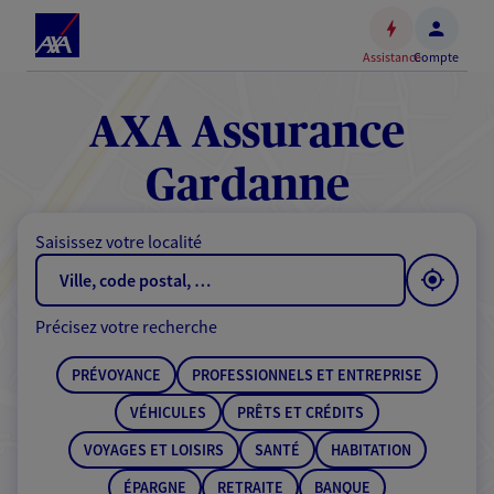
Espace
client
Assistance
Compte
Accéder
au
contenu
AXA Assurance
principal
Accéder
Gardanne
au
pied
Saisissez votre localité
de
page
Précisez votre recherche
PRÉVOYANCE
PROFESSIONNELS ET ENTREPRISE
VÉHICULES
PRÊTS ET CRÉDITS
VOYAGES ET LOISIRS
SANTÉ
HABITATION
ÉPARGNE
RETRAITE
BANQUE