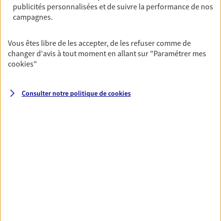
publicités personnalisées et de suivre la performance de nos
06 18 04 72 78
campagnes.
NOUS CONTACTER
Vous êtes libre de les accepter, de les refuser comme de
changer d'avis à tout moment en allant sur
"Paramétrer mes
VOIR NOTRE SITE WEB
cookies
"
Consulter notre politique de
cookies
VOIR PLUS
AXA, toujours proche de
vous