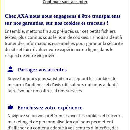
Continuer sans accepter
RECHERCHER
Chez AXA nous nous engageons à être transparents
sur nos garanties, sur nos
cookies et traceurs
!
Ensemble, mettons fin aux préjugés sur ces petits fichiers
textes, plus connus sous le nom de
cookies
. Ils nous aident à
1 résultat correspond à votre
traiter des informations essentielles pour garantir la sécurité
recherche
du site et faire évoluer votre expérience en ligne, dans le
Passer les
respect de votre vie privée.
résultats
Partagez vos attentes
Liste
Carte
Soyez toujours plus satisfait en acceptant les
cookies
de
mesure d’audience et d’avis utilisateurs qui nous aident à
faire évoluer nos offres et nos services.
David Bon
Enrichissez votre expérience
Conseiller AXA Epargne et Protection
Naviguez selon vos préférences avec les
cookies et traceurs
84410 Crillon Le Brave
marketing et de personnalisation qui nous permettent
d'afficher du contenu adapté à vos centres d'intérêts, des