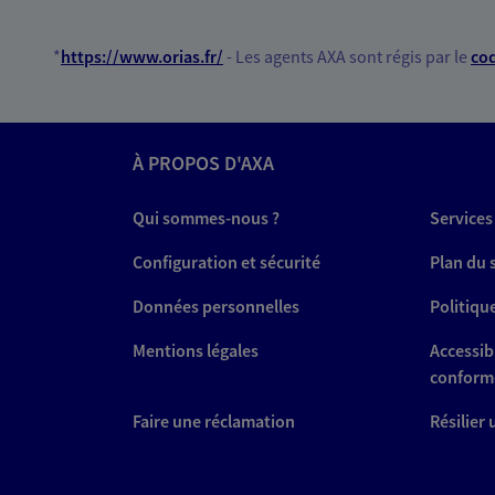
*
https://www.orias.fr/
- Les agents AXA sont régis par le
cod
À PROPOS D'AXA
Qui sommes-nous ?
Services
Configuration et sécurité
Plan du 
Données personnelles
Politiqu
Mentions légales
Accessibi
conform
Faire une réclamation
Résilier