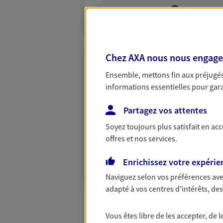
VOIR NOTRE S
Chez AXA nous nous engageon
Lorene Martin
Ensemble, mettons fin aux préjugés 
Mandataire d'Assurance AX
informations essentielles pour garan
84170 Monteux
Partagez vos attentes
Soyez toujours plus satisfait en ac
06 78 73 04 02
offres et nos services.
VOIR NOTRE S
Enrichissez votre expérie
N° Orias * (orias.fr) : 24004477
Naviguez selon vos préférences ave
adapté à vos centres d'intérêts, d
Vous êtes libre de les accepter, de