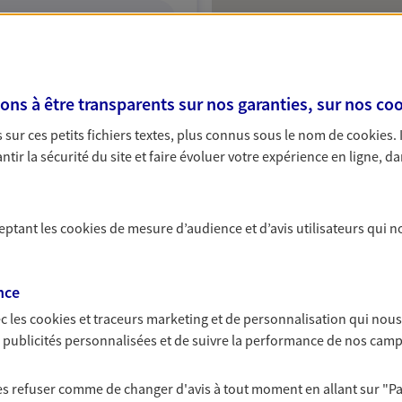
ITE WEB
s à être transparents sur nos garanties, sur nos
coo
sur ces petits fichiers textes, plus connus sous le nom de
cookies
.
A Epargne et Protection
tir la sécurité du site et faire évoluer votre expérience en ligne, da
ceptant les
cookies
de mesure d’audience et d’avis utilisateurs qui n
NOUS CONTACTER
ITE WEB
nce
c les
cookies et traceurs
marketing et de personnalisation qui nous
es publicités personnalisées et de suivre la performance de nos cam
 les refuser comme de changer d'avis à tout moment en allant sur
"P