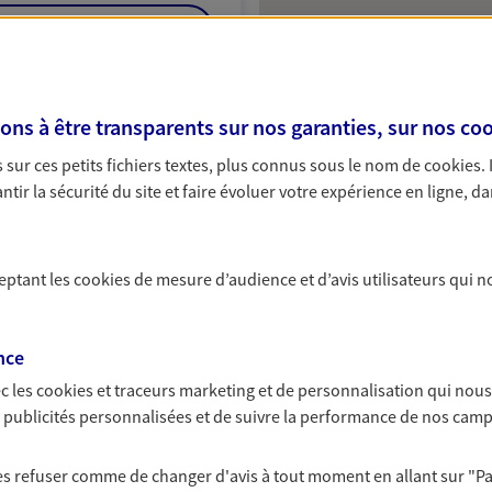
NOUS CONTACTER
ITE WEB
s à être transparents sur nos garanties, sur nos
coo
 (21006295); EI CHAMBION JEAN
sur ces petits fichiers textes, plus connus sous le nom de
cookies
.
tir la sécurité du site et faire évoluer votre expérience en ligne, da
ceptant les
cookies
de mesure d’audience et d’avis utilisateurs qui n
nce
c les
cookies et traceurs
marketing et de personnalisation qui nous
es publicités personnalisées et de suivre la performance de nos cam
 les refuser comme de changer d'avis à tout moment en allant sur
"P