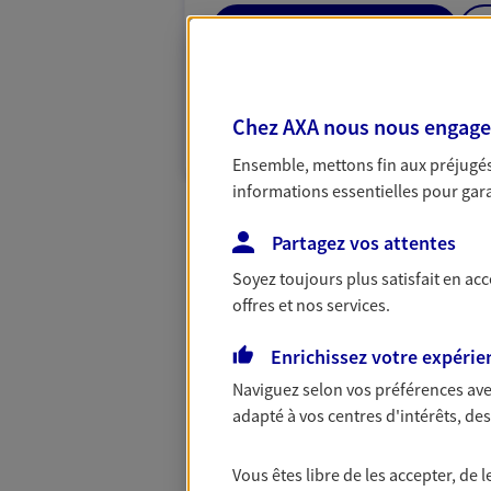
04 74 06 63 64
VOIR NOTRE S
Chez AXA nous nous engageon
N° Orias * (orias.fr) : EI PERRIER ANTHONY
MARC (07001370)
Ensemble, mettons fin aux préjugés 
informations essentielles pour garan
Partagez vos attentes
Soyez toujours plus satisfait en ac
offres et nos services.
Enrichissez votre expérie
Naviguez selon vos préférences ave
adapté à vos centres d'intérêts, d
Vous êtes libre de les accepter, de