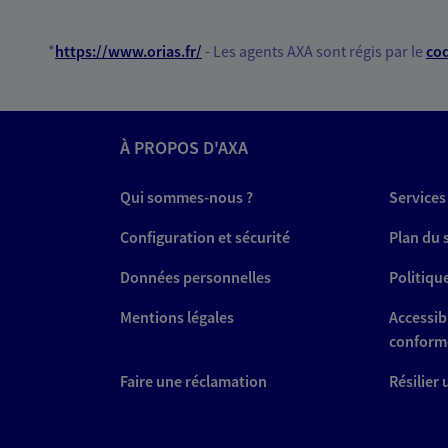
*
https://www.orias.fr/
- Les agents AXA sont régis par le
cod
À PROPOS D'AXA
Qui sommes-nous ?
Services
Configuration et sécurité
Plan du 
Données personnelles
Politiqu
Mentions légales
Accessibi
conform
Faire une réclamation
Résilier