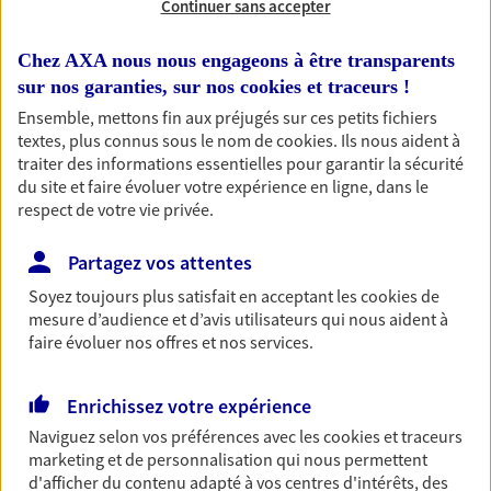
Continuer sans accepter
RECHERCHER
Chez AXA nous nous engageons à être transparents
sur nos garanties, sur nos
cookies et traceurs
!
Ensemble, mettons fin aux préjugés sur ces petits fichiers
textes, plus connus sous le nom de
cookies
. Ils nous aident à
1 résultat correspond à votre
traiter des informations essentielles pour garantir la sécurité
recherche
du site et faire évoluer votre expérience en ligne, dans le
Passer les
respect de votre vie privée.
résultats
Partagez vos attentes
Liste
Carte
Soyez toujours plus satisfait en acceptant les
cookies
de
mesure d’audience et d’avis utilisateurs qui nous aident à
faire évoluer nos offres et nos services.
Anais Delabroy
Enrichissez votre expérience
Conseiller AXA Epargne et Protection
Naviguez selon vos préférences avec les
cookies et traceurs
38150 Bouge Chambalud
marketing et de personnalisation qui nous permettent
d'afficher du contenu adapté à vos centres d'intérêts, des