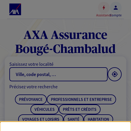
Espace
client
Assistance
Compte
Accéder
au
contenu
AXA Assurance
principal
Accéder
Bougé-Chambalud
au
pied
Saisissez votre localité
de
page
Précisez votre recherche
PRÉVOYANCE
PROFESSIONNELS ET ENTREPRISE
VÉHICULES
PRÊTS ET CRÉDITS
VOYAGES ET LOISIRS
SANTÉ
HABITATION
ÉPARGNE
RETRAITE
BANQUE