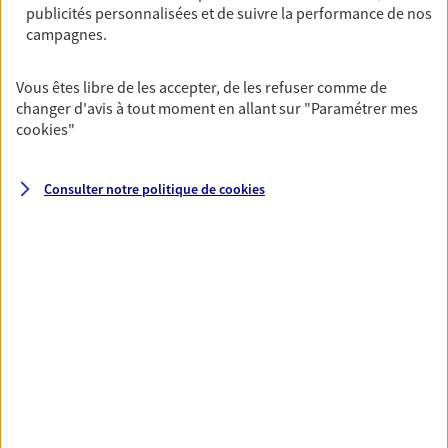
publicités personnalisées et de suivre la performance de nos
07 86 82 25 84
campagnes.
NOUS CONTACTER
Vous êtes libre de les accepter, de les refuser comme de
changer d'avis à tout moment en allant sur
"Paramétrer mes
VOIR NOTRE SITE WEB
cookies
"
Consulter notre politique de
cookies
VOIR PLUS
AXA, toujours proche de
vous