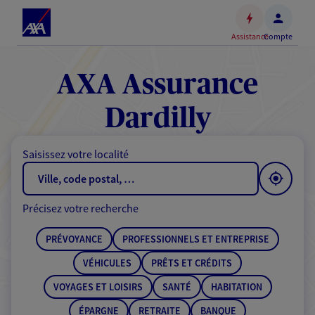
Espace
client
Assistance
Compte
Accéder
au
contenu
AXA Assurance
principal
Accéder
Dardilly
au
pied
Saisissez votre localité
de
page
Précisez votre recherche
PRÉVOYANCE
PROFESSIONNELS ET ENTREPRISE
VÉHICULES
PRÊTS ET CRÉDITS
VOYAGES ET LOISIRS
SANTÉ
HABITATION
ÉPARGNE
RETRAITE
BANQUE