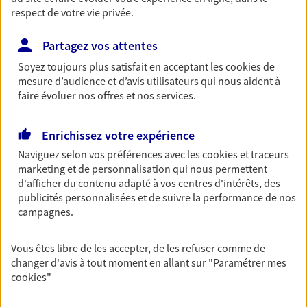
respect de votre vie privée.
Partagez vos attentes
Vos agents et vos conseillers AXA dans les
Soyez toujours plus satisfait en acceptant les
cookies
de
principales villes du département
mesure d’audience et d’avis utilisateurs qui nous aident à
faire évoluer nos offres et nos services.
Assurance Lyon
Assurance Villeurbanne
Enrichissez votre expérience
Assurance Tassin-La-Demi-Lune
Naviguez selon vos préférences avec les
cookies et traceurs
Assurance Villefranche-Sur-Saône
marketing et de personnalisation qui nous permettent
Assurance Brignais
d'afficher du contenu adapté à vos centres d'intérêts, des
Assurance Bron
publicités personnalisées et de suivre la performance de nos
Assurance Décines-Charpieu
campagnes.
Assurance Caluire-Et-Cuire
Assurance Genas
Vous êtes libre de les accepter, de les refuser comme de
Assurance Genay
changer d'avis à tout moment en allant sur
"Paramétrer mes
cookies
"