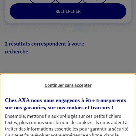
RECHERCHER
2 résultats correspondent à votre
recherche
Passer les
résultats
Liste
Carte
Continuer sans accepter
Chez AXA nous nous engageons à être transparents
sur nos garanties, sur nos
cookies et traceurs
!
Ensemble, mettons fin aux préjugés sur ces petits fichiers
AXA, toujours proche de
textes, plus connus sous le nom de
cookies
. Ils nous aident à
traiter des informations essentielles pour garantir la sécurité
vous
du site et faire évoluer votre expérience en ligne, dans le