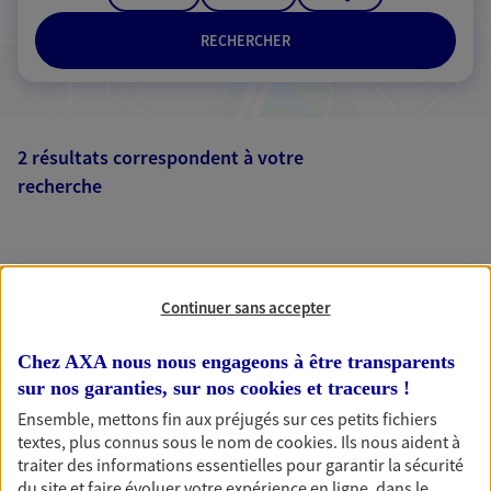
RECHERCHER
2 résultats correspondent à votre
recherche
Passer les
résultats
Liste
Carte
Continuer sans accepter
Chez AXA nous nous engageons à être transparents
sur nos garanties, sur nos
cookies et traceurs
!
Ensemble, mettons fin aux préjugés sur ces petits fichiers
AXA, toujours proche de
textes, plus connus sous le nom de
cookies
. Ils nous aident à
traiter des informations essentielles pour garantir la sécurité
vous
du site et faire évoluer votre expérience en ligne, dans le