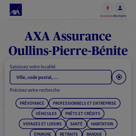
Espace
client
Assistance
Compte
Accéder
au
contenu
AXA Assurance
principal
Accéder
Oullins-Pierre-Bénite
au
pied
Saisissez votre localité
de
page
Précisez votre recherche
PRÉVOYANCE
PROFESSIONNELS ET ENTREPRISE
VÉHICULES
PRÊTS ET CRÉDITS
VOYAGES ET LOISIRS
SANTÉ
HABITATION
ÉPARGNE
RETRAITE
BANQUE