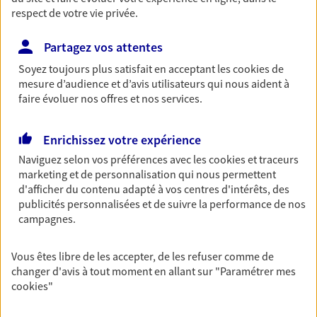
respect de votre vie privée.
Partagez vos attentes
Vos agents et vos conseillers AXA dans les
Soyez toujours plus satisfait en acceptant les
cookies
de
principales villes du département
mesure d’audience et d’avis utilisateurs qui nous aident à
faire évoluer nos offres et nos services.
Assurance Lyon
Assurance Villeurbanne
Enrichissez votre expérience
Assurance Tassin-La-Demi-Lune
Naviguez selon vos préférences avec les
cookies et traceurs
Assurance Villefranche-Sur-Saône
marketing et de personnalisation qui nous permettent
Assurance Brignais
d'afficher du contenu adapté à vos centres d'intérêts, des
Assurance Bron
publicités personnalisées et de suivre la performance de nos
Assurance Décines-Charpieu
campagnes.
Assurance Caluire-Et-Cuire
Assurance Genas
Vous êtes libre de les accepter, de les refuser comme de
Assurance Genay
changer d'avis à tout moment en allant sur
"Paramétrer mes
cookies
"