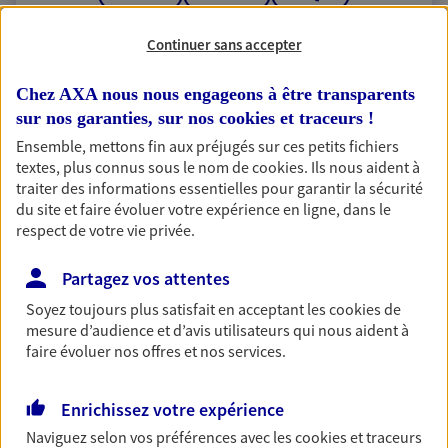
RECHERCHER
Continuer sans accepter
Chez AXA nous nous engageons à être transparents
sur nos garanties, sur nos
cookies et traceurs
!
1 résultat correspond à votre
Ensemble, mettons fin aux préjugés sur ces petits fichiers
textes, plus connus sous le nom de
cookies
. Ils nous aident à
recherche
Passer les
traiter des informations essentielles pour garantir la sécurité
résultats
du site et faire évoluer votre expérience en ligne, dans le
respect de votre vie privée.
Liste
Carte
Partagez vos attentes
Soyez toujours plus satisfait en acceptant les
cookies
de
mesure d’audience et d’avis utilisateurs qui nous aident à
M Poli Serge Mme Poli
faire évoluer nos offres et nos services.
Vanina
Agents Généraux d'assurance exclusif AXA
Enrichissez votre expérience
France
Naviguez selon vos préférences avec les
cookies et traceurs