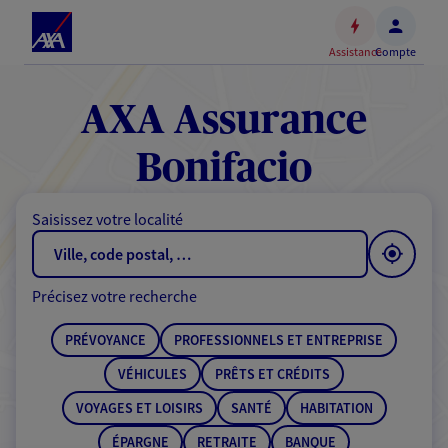
Espace
client
Assistance
Compte
Accéder
au
contenu
AXA Assurance
principal
Accéder
Bonifacio
au
pied
Saisissez votre localité
de
page
Précisez votre recherche
PRÉVOYANCE
PROFESSIONNELS ET ENTREPRISE
VÉHICULES
PRÊTS ET CRÉDITS
VOYAGES ET LOISIRS
SANTÉ
HABITATION
ÉPARGNE
RETRAITE
BANQUE