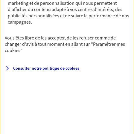
Immeuble Les Palmiers Port De Plaisance, 20169
marketing et de personnalisation qui nous permettent
Bonifacio
d'afficher du contenu adapté à vos centres d'intérêts, des
Horaires :
Fermé
publicités personnalisées et de suivre la performance de nos
campagnes.
Ouvre à 08:30
Vous êtes libre de les accepter, de les refuser comme de
04 95 76 35 64
changer d'avis à tout moment en allant sur
"Paramétrer mes
cookies
"
NOUS CONTACTER
Consulter notre politique de
cookies
PRENDRE RENDEZ-VOUS
VOIR NOTRE SITE WEB
N° Orias * (orias.fr) : EI POLI VANINA (22000943); EI POLI SERGE
(07014294)
VOIR PLUS