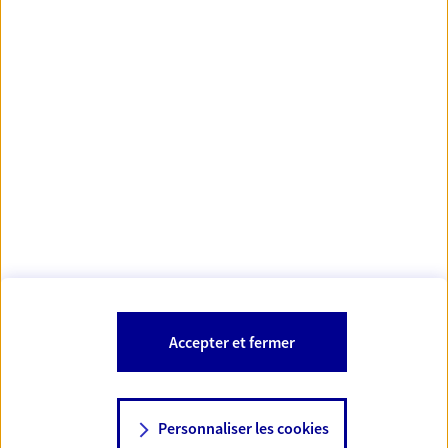
https://www.orias.fr/
code des
*
- Les agents AXA sont régis par le
assurances
À PROPOS D'AXA
NOS AUTRES PRODUITS
SITES AXA
Accepter et fermer
Personnaliser les cookies