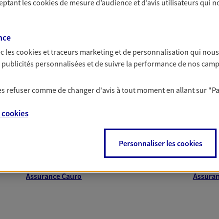
ceptant les
cookies
de mesure d’audience et d’avis utilisateurs qui n
nce
c les
cookies et traceurs
marketing et de personnalisation qui nous
es publicités personnalisées et de suivre la performance de nos cam
proche de vous
 les refuser comme de changer d'avis à tout moment en allant sur
"P
e
cookies
 AXA dans les principales villes du départeme
Personnaliser les cookies
Assurance Porto-Vecchio
Assuran
Assurance Bastelicaccia
Assuran
Assurance Cauro
Assuran