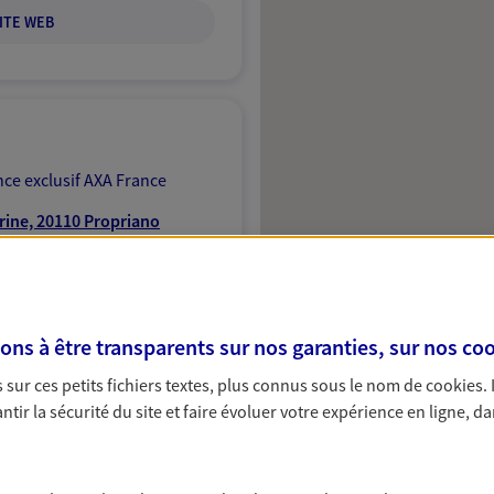
ITE WEB
ce exclusif AXA France
rine, 20110 Propriano
NOUS CONTACTER
s à être transparents sur nos garanties, sur nos
coo
sur ces petits fichiers textes, plus connus sous le nom de
cookies
.
VOIR NOTRE SITE WEB
tir la sécurité du site et faire évoluer votre expérience en ligne, da
 (16003119); EI PAOLETTI PAUL