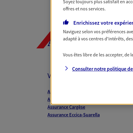
Soyez toujours plus satisfait en ac
offres et nos services.
Enrichissez votre expérie
Naviguez selon vos préférences ave
adapté à vos centres d'intérêts, d
AXA, toujours 
Vous êtes libre de les accepter, de
Consulter notre politique d
Vos agents et vos conseillers
Assurance Ajaccio
Assurance Sarrola-Carcopino
Assurance Cargèse
Assurance Eccica-Suarella