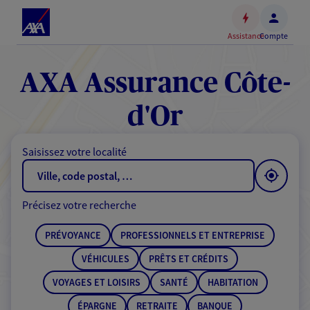
Espace
client
Assistance
Compte
Accéder
au
contenu
AXA Assurance Côte-
principal
Accéder
d'Or
au
pied
Saisissez votre localité
de
page
Précisez votre recherche
PRÉVOYANCE
PROFESSIONNELS ET ENTREPRISE
VÉHICULES
PRÊTS ET CRÉDITS
VOYAGES ET LOISIRS
SANTÉ
HABITATION
ÉPARGNE
RETRAITE
BANQUE