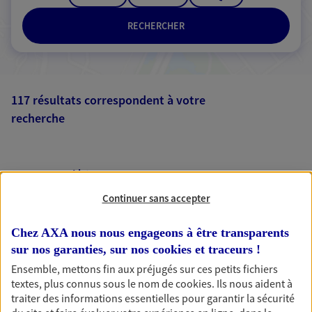
RECHERCHER
117 résultats correspondent à votre
recherche
Passer les
résultats
Liste
Carte
Continuer sans accepter
1
2
3
4
5
6
7
8
9
10
11
12
Chez AXA nous nous engageons à être transparents
sur nos garanties, sur nos
cookies et traceurs
!
Ensemble, mettons fin aux préjugés sur ces petits fichiers
textes, plus connus sous le nom de
cookies
. Ils nous aident à
AXA, toujours proche de
traiter des informations essentielles pour garantir la sécurité