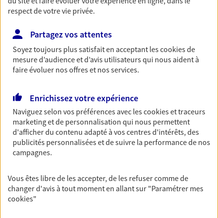
du site et faire évoluer votre expérience en ligne, dans le
vous
respect de votre vie privée.
Partagez vos attentes
Soyez toujours plus satisfait en acceptant les
cookies
de
Vos agents et vos conseillers AXA dans les
mesure d’audience et d’avis utilisateurs qui nous aident à
principales villes du département
faire évoluer nos offres et nos services.
Assurance Dijon
Enrichissez votre expérience
Assurance Beaune
Assurance Fontaine-Lès-Dijon
Naviguez selon vos préférences avec les
cookies et traceurs
marketing et de personnalisation qui nous permettent
Assurance Is-Sur-Tille
d'afficher du contenu adapté à vos centres d'intérêts, des
Assurance Talant
publicités personnalisées et de suivre la performance de nos
Assurance Longvic
campagnes.
Assurance Nuits-Saint-Georges
Assurance Quetigny
Vous êtes libre de les accepter, de les refuser comme de
Assurance Auxonne
changer d'avis à tout moment en allant sur
"Paramétrer mes
Assurance Gevrey-Chambertin
cookies
"